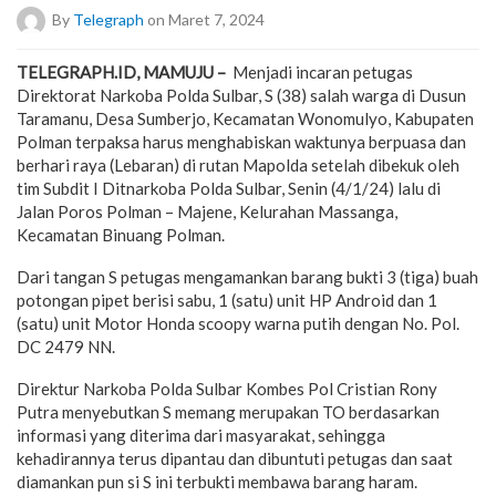
By
Telegraph
on Maret 7, 2024
TELEGRAPH.ID, MAMUJU –
Menjadi incaran petugas
Direktorat Narkoba Polda Sulbar, S (38) salah warga di Dusun
Taramanu, Desa Sumberjo, Kecamatan Wonomulyo, Kabupaten
Polman terpaksa harus menghabiskan waktunya berpuasa dan
berhari raya (Lebaran) di rutan Mapolda setelah dibekuk oleh
tim Subdit I Ditnarkoba Polda Sulbar, Senin (4/1/24) lalu di
Jalan Poros Polman – Majene, Kelurahan Massanga,
Kecamatan Binuang Polman.
Dari tangan S petugas mengamankan barang bukti 3 (tiga) buah
potongan pipet berisi sabu, 1 (satu) unit HP Android dan 1
(satu) unit Motor Honda scoopy warna putih dengan No. Pol.
DC 2479 NN.
Direktur Narkoba Polda Sulbar Kombes Pol Cristian Rony
Putra menyebutkan S memang merupakan TO berdasarkan
informasi yang diterima dari masyarakat, sehingga
kehadirannya terus dipantau dan dibuntuti petugas dan saat
diamankan pun si S ini terbukti membawa barang haram.