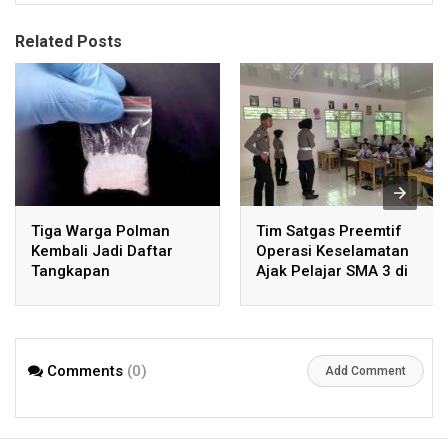
Related Posts
Tiga Warga Polman
Tim Satgas Preemtif
Kembali Jadi Daftar
Operasi Keselamatan
Tangkapan
Ajak Pelajar SMA 3 di
Ditresnarkoba Polda
Mamuju Jadi Pelopor
Sulbar
Budaya Tertib
Berkendara
Comments
(0)
Add Comment