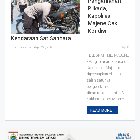
Pengamanan
Pilkada,
Kapolres
Majene Cek
Kondisi
Kendaraan Sat Sabhara
Telegraph
Agu 26, 2020
0
TELEGRAPH.ID, MAJENE
- Pengamanan Pilkada di
Kabupaten Majene sudah
dipersiapkan oleh polisi,
salah satunya
pengecekan kendaraan
dinas roda dua milik Sat
Sabhara Polres Majene.
…
READ MORE...