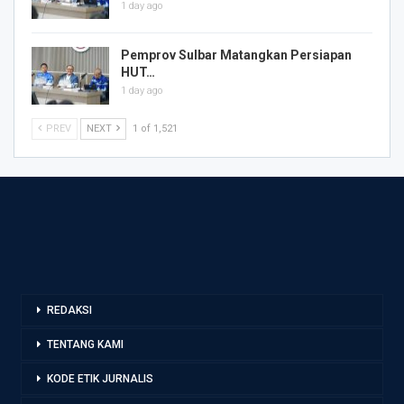
1 day ago
Pemprov Sulbar Matangkan Persiapan
HUT…
1 day ago
PREV
NEXT
1 of 1,521
REDAKSI
TENTANG KAMI
KODE ETIK JURNALIS