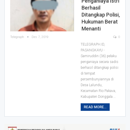
Penganiaya Istri
Berhasil
Ditangkap Polisi,
Hukuman Berat
Menanti
Telegraph
Des 7, 2019
0
TELEGRAPH.ID,
PASANGKAYU -
Samiruddin (36) pelaku
penganiaya secara sadis
berhasil ditangkap polisi
di tempat
persembunyiannya di
Desa Lalundu,
Kecamatan Rio Pakava,
Kabupaten Donggala.
…
READ MORE...