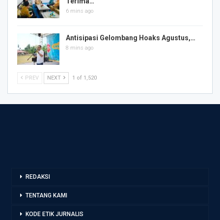
Terima…
6 mins ago
Antisipasi Gelombang Hoaks Agustus,…
8 mins ago
PREV
NEXT
1 of 1,520
REDAKSI
TENTANG KAMI
KODE ETIK JURNALIS