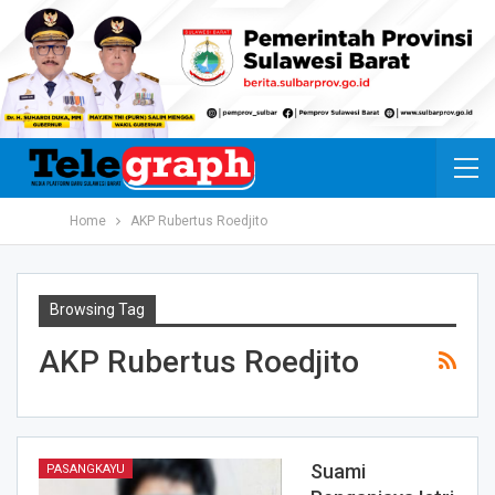
Home
AKP Rubertus Roedjito
Browsing Tag
AKP Rubertus Roedjito
Suami
PASANGKAYU