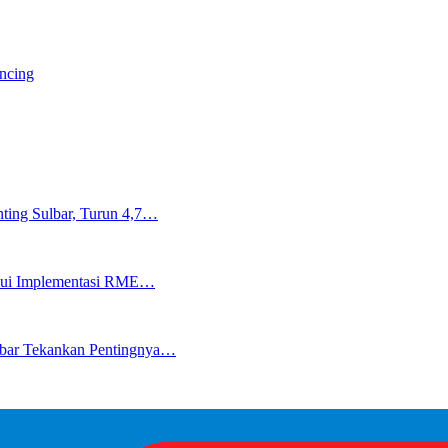
ancing
ting Sulbar, Turun 4,7…
lalui Implementasi RME…
lbar Tekankan Pentingnya…