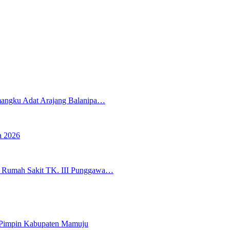
mangku Adat Arajang Balanipa…
a 2026
 Rumah Sakit TK. III Punggawa…
 Pimpin Kabupaten Mamuju