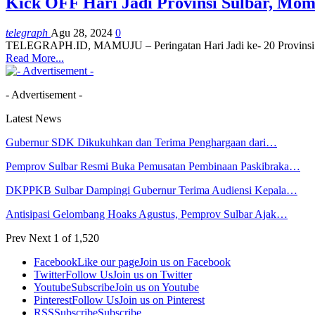
Kick OFF Hari Jadi Provinsi Sulbar, Mom
telegraph
Agu 28, 2024
0
TELEGRAPH.ID, MAMUJU – Peringatan Hari Jadi ke- 20 Provinsi Su
Read More...
- Advertisement -
Latest News
Gubernur SDK Dikukuhkan dan Terima Penghargaan dari…
Pemprov Sulbar Resmi Buka Pemusatan Pembinaan Paskibraka…
DKPPKB Sulbar Dampingi Gubernur Terima Audiensi Kepala…
Antisipasi Gelombang Hoaks Agustus, Pemprov Sulbar Ajak…
Prev
Next
1 of 1,520
Facebook
Like our page
Join us on Facebook
Twitter
Follow Us
Join us on Twitter
Youtube
Subscribe
Join us on Youtube
Pinterest
Follow Us
Join us on Pinterest
RSS
Subscribe
Subscribe