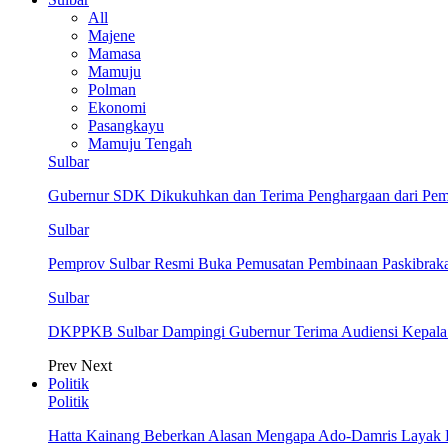
All
Majene
Mamasa
Mamuju
Polman
Ekonomi
Pasangkayu
Mamuju Tengah
Sulbar
Gubernur SDK Dikukuhkan dan Terima Penghargaan dari Pe
Sulbar
Pemprov Sulbar Resmi Buka Pemusatan Pembinaan Paskibrak
Sulbar
DKPPKB Sulbar Dampingi Gubernur Terima Audiensi Kepala
Prev
Next
Politik
Politik
Hatta Kainang Beberkan Alasan Mengapa Ado-Damris Layak