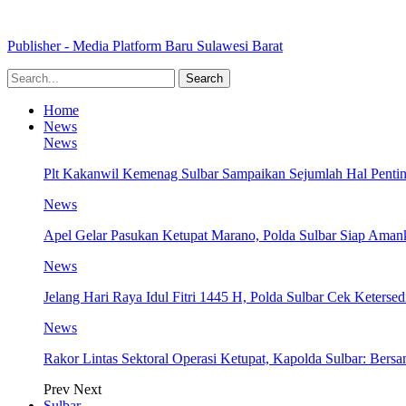
Publisher - Media Platform Baru Sulawesi Barat
Home
News
News
Plt Kakanwil Kemenag Sulbar Sampaikan Sejumlah Hal Pentin
News
Apel Gelar Pasukan Ketupat Marano, Polda Sulbar Siap Amank
News
Jelang Hari Raya Idul Fitri 1445 H, Polda Sulbar Cek Keter
News
Rakor Lintas Sektoral Operasi Ketupat, Kapolda Sulbar: Ber
Prev
Next
Sulbar