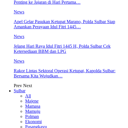
Penting ke Jajaran di Hari Pertama…
News
Apel Gelar Pasukan Ketupat Marano, Polda Sulbar Siap
Amankan Perayaan Idul Fitri 1445…
News
Jelang Hari Raya Idul Fitri 1445 H, Polda Sulbar Cek
Ketersediaan BBM dan LPG
News
Rakor Lintas Sektoral Operasi Ketupat, Kapolda Sulbar:
Bersama Kita Wujudkan…
Prev
Next
Sulbar
All
Majene
Mamasa
Mamuju
Polman
Ekonomi
Pasangkayu