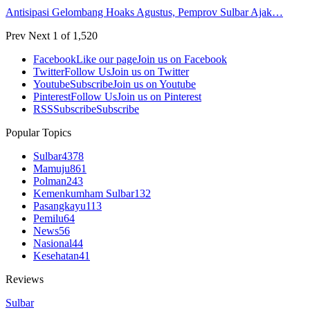
Antisipasi Gelombang Hoaks Agustus, Pemprov Sulbar Ajak…
Prev
Next
1 of 1,520
Facebook
Like our page
Join us on Facebook
Twitter
Follow Us
Join us on Twitter
Youtube
Subscribe
Join us on Youtube
Pinterest
Follow Us
Join us on Pinterest
RSS
Subscribe
Subscribe
Popular Topics
Sulbar
4378
Mamuju
861
Polman
243
Kemenkumham Sulbar
132
Pasangkayu
113
Pemilu
64
News
56
Nasional
44
Kesehatan
41
Reviews
Sulbar