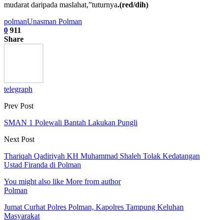
mudarat daripada maslahat,”tuturnya
.(red/dih)
polman
Unasman Polman
0
911
Share
telegraph
Prev Post
SMAN 1 Polewali Bantah Lakukan Pungli
Next Post
Thariqah Qadiriyah KH Muhammad Shaleh Tolak Kedatangan
Ustad Firanda di Polman
You might also like
More from author
Polman
Jumat Curhat Polres Polman, Kapolres Tampung Keluhan
Masyarakat