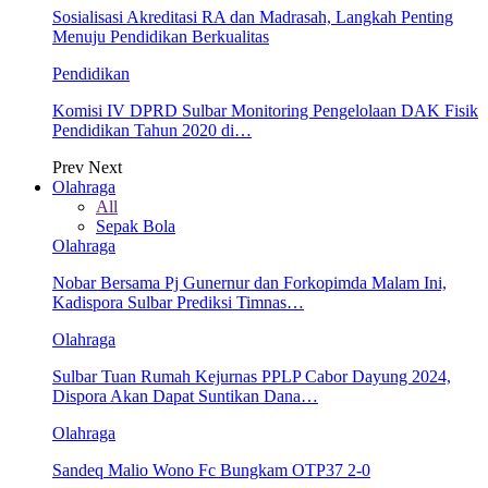
Sosialisasi Akreditasi RA dan Madrasah, Langkah Penting
Menuju Pendidikan Berkualitas
Pendidikan
Komisi IV DPRD Sulbar Monitoring Pengelolaan DAK Fisik
Pendidikan Tahun 2020 di…
Prev
Next
Olahraga
All
Sepak Bola
Olahraga
Nobar Bersama Pj Gunernur dan Forkopimda Malam Ini,
Kadispora Sulbar Prediksi Timnas…
Olahraga
Sulbar Tuan Rumah Kejurnas PPLP Cabor Dayung 2024,
Dispora Akan Dapat Suntikan Dana…
Olahraga
Sandeq Malio Wono Fc Bungkam OTP37 2-0