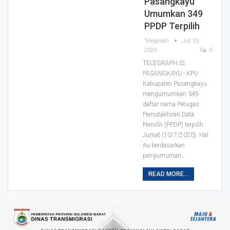
Pasangkayu
Umumkan 349
PPDP Terpilih
Telegraph
Jul 10,
2020
0
TELEGRAPH.ID,
PASANGKAYU - KPU
Kabupaten Pasangkayu
mengumumkan 349
daftar nama Petugas
Pemutakhiran Data
Pemilih (PPDP) terpilih.
Jumat (10/7/2020).
Hal
itu berdasarkan
pengumuman
…
READ MORE...