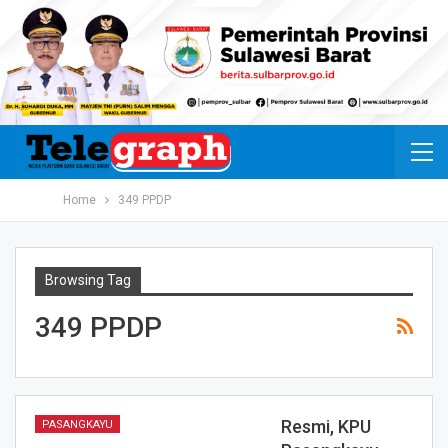
Home
349 PPDP
Browsing Tag
349 PPDP
Resmi, KPU
PASANGKAYU