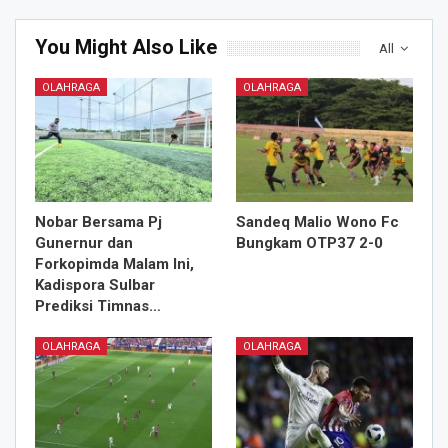
You Might Also Like
All
OLAHRAGA
OLAHRAGA
Nobar Bersama Pj
Sandeq Malio Wono Fc
Gunernur dan
Bungkam OTP37 2-0
Forkopimda Malam Ini,
Kadispora Sulbar
Prediksi Timnas…
OLAHRAGA
OLAHRAGA