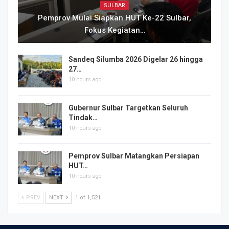
SULBAR
Pemprov Mulai Siapkan HUT Ke-22 Sulbar,
Fokus Kegiatan…
Sandeq Silumba 2026 Digelar 26 hingga
27…
10 hours ago
Gubernur Sulbar Targetkan Seluruh
Tindak…
10 hours ago
Pemprov Sulbar Matangkan Persiapan
HUT…
10 hours ago
PREV
NEXT
1 of 1,521