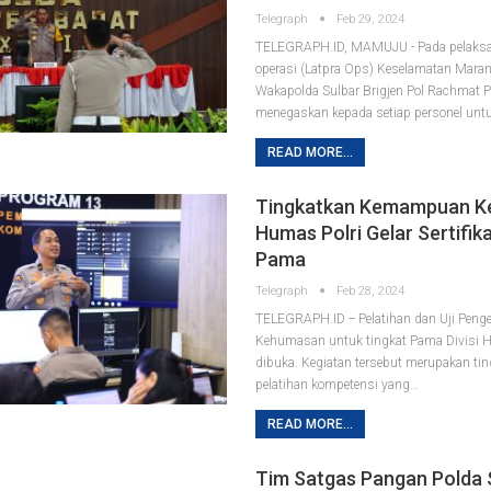
Telegraph
Feb 29, 2024
TELEGRAPH.ID, MAMUJU - Pada pelaksan
operasi (Latpra Ops) Keselamatan Mara
Wakapolda Sulbar Brigjen Pol Rachmat 
menegaskan kepada setiap personel unt
READ MORE...
Tingkatkan Kemampuan K
Humas Polri Gelar Sertifik
Pama
Telegraph
Feb 28, 2024
TELEGRAPH.ID -- Pelatihan dan Uji Pe
Kehumasan untuk tingkat Pama Divisi H
dibuka. Kegiatan tersebut merupakan tind
pelatihan kompetensi yang…
READ MORE...
Tim Satgas Pangan Polda 