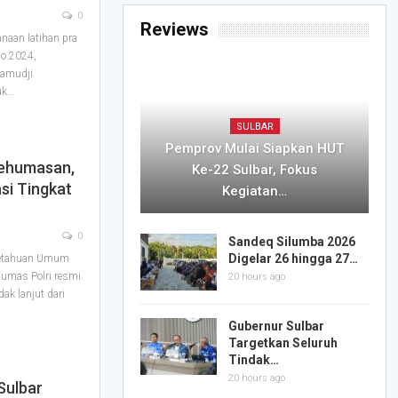
0
Reviews
aan latihan pra
no 2024,
Pamudji
uk…
SULBAR
Pemprov Mulai Siapkan HUT
ehumasan,
Ke-22 Sulbar, Fokus
asi Tingkat
Kegiatan…
0
Sandeq Silumba 2026
Digelar 26 hingga 27…
ngetahuan Umum
umas Polri resmi
20 hours ago
ak lanjut dari
Gubernur Sulbar
Targetkan Seluruh
Tindak…
20 hours ago
Sulbar