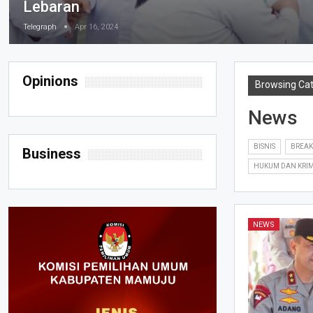
Lebaran
Telegraph
Apr 16, 2024
Opinions
Browsing Ca
News
BISNIS
BREAK
Business
HUKUM DAN KRI
NEWS