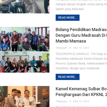
menjadi sebuah langkah untuk saling me
Seperti yang dilakukan…
READ MORE...
Bidang Pendidikan Madras
Dengan Guru Madrasah Di
Mambi Mamasa
Telegraph
Mar 10, 2024
TELEGRAPH.ID, MAMUJU - Tim Kerja Gu
Pendidikan Madrasah Kantor Wilayah K
Provinsi Sulawesi Barat, melaksanakan 
Koordinasi dengan guru madrasah…
READ MORE...
Kanwil Kemenag Sulbar Bo
Penghargaan Dari KPKNL 
Telegraph
Mar 10, 2024