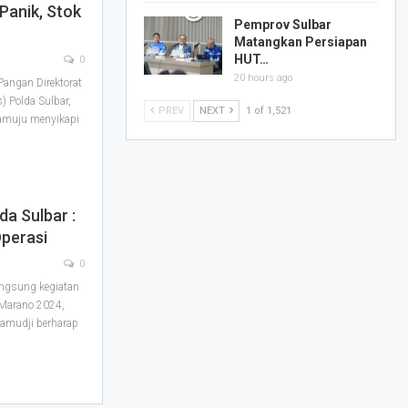
Panik, Stok
Pemprov Sulbar
Matangkan Persiapan
HUT…
0
20 hours ago
angan Direktorat
) Polda Sulbar,
PREV
NEXT
1 of 1,521
amuju menyikapi
da Sulbar :
Operasi
0
gsung kegiatan
 Marano 2024,
Pamudji berharap