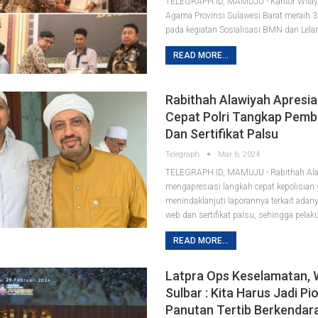
TELEGRAPH.ID, MAMUJU - Kantor Wilay
Agama Provinsi Sulawesi Barat meraih 
pada kegiatan​​​​​​ Sosialisasi BMN​​​​​​​ dan​​​​​​​​​​​
READ MORE...
Rabithah Alawiyah Apresia
Cepat Polri Tangkap Pem
Dan Sertifikat Palsu
Telegraph
Mar 6, 2024
TELEGRAPH.ID, MAMUJU - Rabithah Al
mengapresiasi langkah cepat kepolisian 
menindaklanjuti laporannya terkait ada
web dan sertifikat palsu, sehingga pelak
READ MORE...
Latpra Ops Keselamatan,
Sulbar : Kita Harus Jadi Pi
Panutan Tertib Berkendar