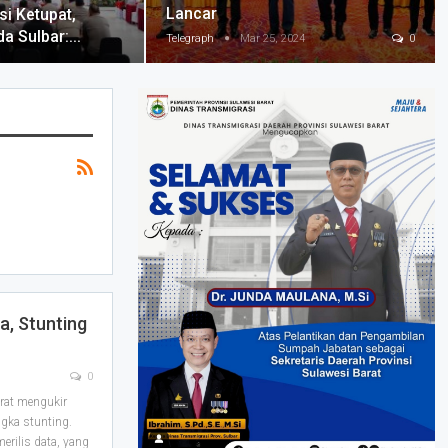
Lancar
si Ketupat,
da Sulbar:…
Telegraph
Mar 25, 2024
0
a, Stunting
0
rat mengukir
gka stunting.
erilis data, yang