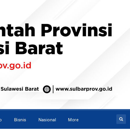
o
Bisnis
Nasional
More