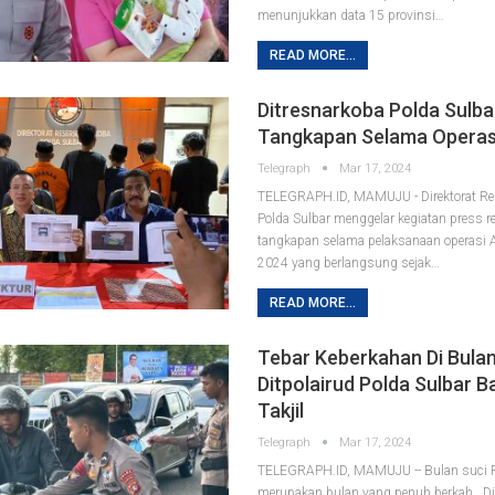
menunjukkan data 15 provinsi…
READ MORE...
Ditresnarkoba Polda Sulbar
Tangkapan Selama Operasi
Telegraph
Mar 17, 2024
TELEGRAPH.ID, MAMUJU - Direktorat Res
Polda Sulbar menggelar kegiatan press re
tangkapan selama pelaksanaan operasi 
2024 yang berlangsung sejak…
READ MORE...
Tebar Keberkahan Di Bula
Ditpolairud Polda Sulbar B
Takjil
Telegraph
Mar 17, 2024
TELEGRAPH.ID, MAMUJU -- Bulan suci
merupakan bulan yang penuh berkah. Di 