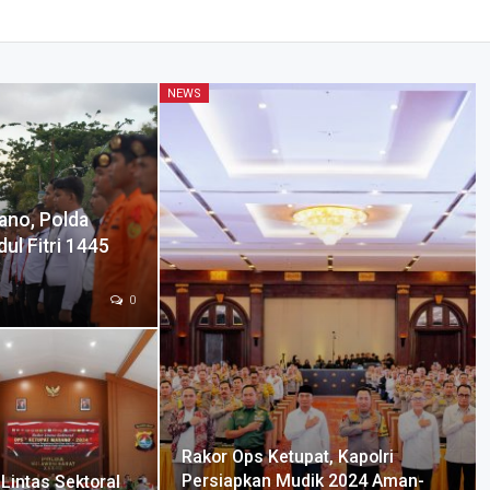
NEWS
ano, Polda
ul Fitri 1445
0
Rakor Ops Ketupat, Kapolri
Persiapkan Mudik 2024 Aman-
Lintas Sektoral