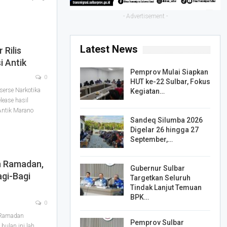
- Advertisement -
Latest News
 Rilis
 Antik
Pemprov Mulai Siapkan
0
HUT ke-22 Sulbar, Fokus
erse Narkotika
Kegiatan…
lease hasil
Antik Marano
Sandeq Silumba 2026
Digelar 26 hingga 27
September,…
n Ramadan,
Gubernur Sulbar
agi-Bagi
Targetkan Seluruh
Tindak Lanjut Temuan
BPK…
0
 Ramadan
Pemprov Sulbar
bulan ini lah