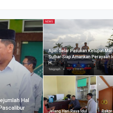
NEWS
Apel Gelar Pasukan Ketupat Mar
Sulbar Siap Amankan Perayaan Id
H…
Telegraph
Apr 3, 2024
ejumlah Hal
Pascalibur
Jelang Hari Raya Idul
Rakor 