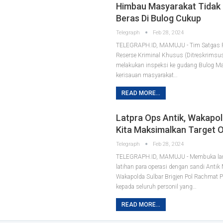
Himbau Masyarakat Tidak 
Beras Di Bulog Cukup
Telegraph
Feb 28, 2024
TELEGRAPH.ID, MAMUJU - Tim Satgas P
Reserse Kriminal Khusus (Ditreskrimsus
melakukan inspeksi ke gudang Bulog M
kerisauan masyarakat…
READ MORE...
Latpra Ops Antik, Wakapol
Kita Maksimalkan Target 
Telegraph
Feb 28, 2024
TELEGRAPH.ID, MAMUJU - Membuka lan
latihan para operasi dengan sandi Antik
Wakapolda Sulbar Brigjen Pol Rachmat 
kepada seluruh personil yang…
READ MORE...