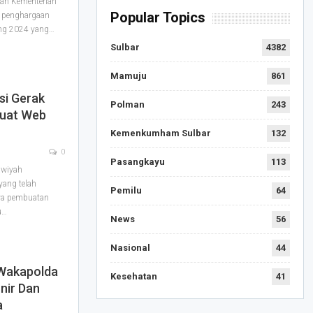
ah Kementerian
Popular Topics
3 penghargaan
​​​ Lelang 2024 yang…
Sulbar
4382
Mamuju
861
si Gerak
Polman
243
buat Web
Kemenkumham Sulbar
132
0
Pasangkayu
113
awiyah
yang telah
Pemilu
64
nya pembuatan
u…
News
56
Nasional
44
 Wakapolda
Kesehatan
41
onir Dan
a