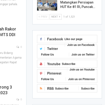
Matangkan Persiapan
ngejar pahala.
HUT Ke-81 RI, Puncak…
PREV
NEXT
1 of 1,521
ah Rakor
 MTS DDI
Facebook
Like our page
Join us on Facebook
0
Twitter
ru Bidang
Follow Us
Join us on Twitter
ementerian Agama
kegiatan Rapat
Youtube
Subscribe
Join us on Youtube
Pinterest
Follow Us
Join us on Pinterest
rong 3
RSS
Subscribe
Subscribe
2023
0