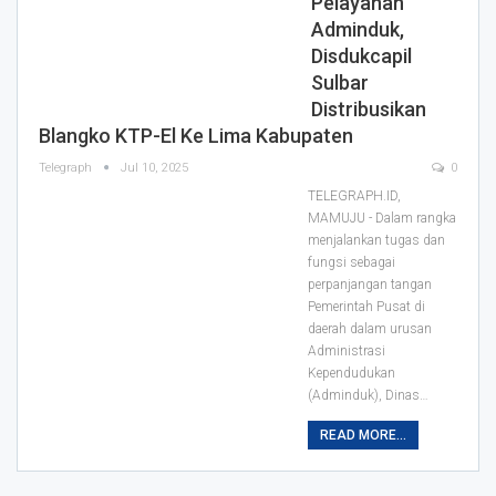
Pelayanan
Adminduk,
Disdukcapil
Sulbar
Distribusikan
Blangko KTP-El Ke Lima Kabupaten
Telegraph
Jul 10, 2025
0
TELEGRAPH.ID,
MAMUJU - Dalam rangka
menjalankan tugas dan
fungsi sebagai
perpanjangan tangan
Pemerintah Pusat di
daerah dalam urusan
Administrasi
Kependudukan
(Adminduk), Dinas…
READ MORE...