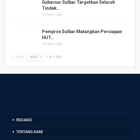
Gubernur Sulbar Targetkan Seluruh
Tindak…
10 hours ago
Pemprov Sulbar Matangkan Persiapan
HUT…
10 hours ago
PREV
NEXT
1 of 1,521
REDAKSI
TENTANG KAMI