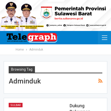
Home
Adminduk
Browsing Tag
Adminduk
Dukung
SULBAR