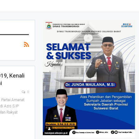
19, Kenali
i
0
 Partai Amanat
i Azis S.IP
ilan Rakyat