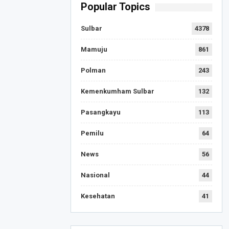
Popular Topics
Sulbar
4378
Mamuju
861
Polman
243
Kemenkumham Sulbar
132
Pasangkayu
113
Pemilu
64
News
56
Nasional
44
Kesehatan
41