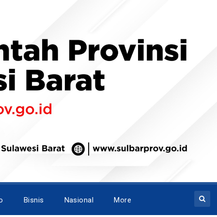
o
Bisnis
Nasional
More