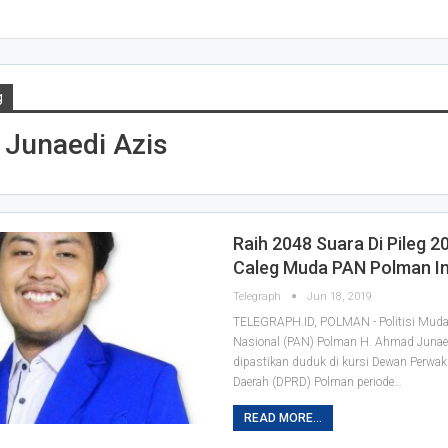
g
Junaedi Azis
Raih 2048 Suara Di Pileg 20
Caleg Muda PAN Polman In
Telegraph
Jun 18, 2019
TELEGRAPH.ID, POLMAN - Politisi Muda
Nasional (PAN) Polman H. Ahmad Junaed
dipastikan duduk di kursi Dewan Perwak
Daerah (DPRD) Polman periode
…
READ MORE...