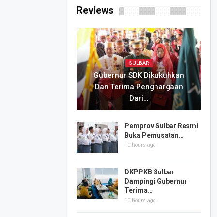
Reviews
SULBAR
Gubernur SDK Dikukuhkan
Dan Terima Penghargaan
Dari…
Pemprov Sulbar Resmi
Buka Pemusatan…
10 hours ago
DKPPKB Sulbar
Dampingi Gubernur
Terima…
10 hours ago