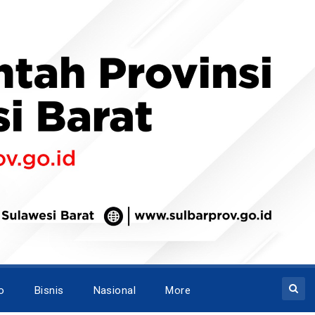
o
Bisnis
Nasional
More