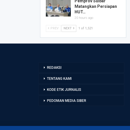
Pemprov Sulbar
Matangkan Persiapan
HUT…
20 hours ago
PREV
NEXT
1 of 1,521
REDAKSI
TENTANG KAMI
KODE ETIK JURNALIS
PEDOMAN MEDIA SIBER