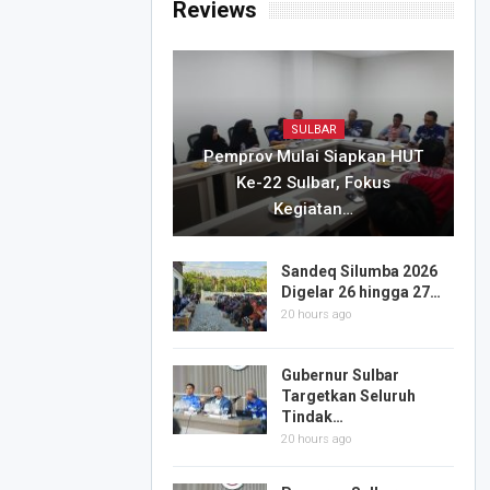
Reviews
SULBAR
Pemprov Mulai Siapkan HUT
Ke-22 Sulbar, Fokus
Kegiatan…
Sandeq Silumba 2026
Digelar 26 hingga 27…
20 hours ago
Gubernur Sulbar
Targetkan Seluruh
Tindak…
20 hours ago