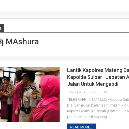
g
j MAshura
Lantik Kapolres Mateng Da
Kapolda Sulbar : Jabatan 
Jalan Untuk Mengabdi
Telegraph
Des 20, 2019
TELEGRAPH.ID, MAMUJU - Kapolda Sulba
Drs. Baharudin Djafar resmi melantik A
Kapolres Mamuju Tengah (Mateng). Upac
jabatan yang berlangsung
…
READ MORE...