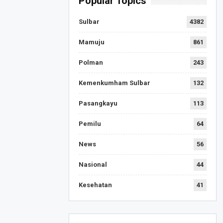
Popular Topics
Sulbar
4382
Mamuju
861
Polman
243
Kemenkumham Sulbar
132
Pasangkayu
113
Pemilu
64
News
56
Nasional
44
Kesehatan
41