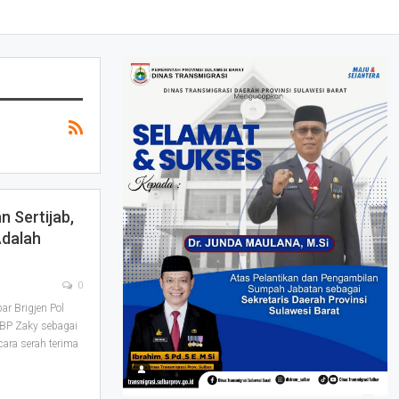
n Sertijab,
Adalah
0
r Brigjen Pol
KBP Zaky sebagai
ara serah terima