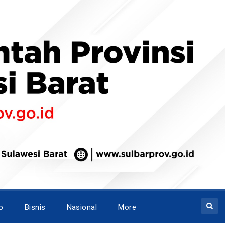
o
Bisnis
Nasional
More