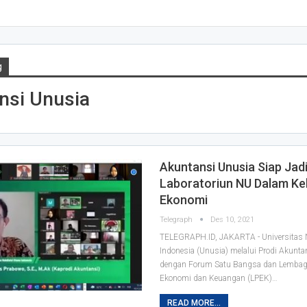
g
nsi Unusia
Akuntansi Unusia Siap Jad
Laboratoriun NU Dalam Ke
Ekonomi
Telegraph
Des 10, 2021
TELEGRAPH.ID, JAKARTA - Universitas 
Indonesia (Unusia) melalui Prodi Akunt
dengan Forum Satu Bangsa dan Lembaga
Ekonomi dan Keuangan (LPEK)
…
READ MORE...