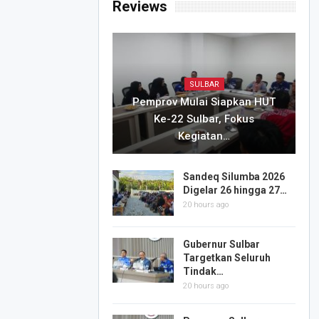
Reviews
SULBAR
Pemprov Mulai Siapkan HUT
Ke-22 Sulbar, Fokus
Kegiatan…
Sandeq Silumba 2026
Digelar 26 hingga 27…
20 hours ago
Gubernur Sulbar
Targetkan Seluruh
Tindak…
20 hours ago