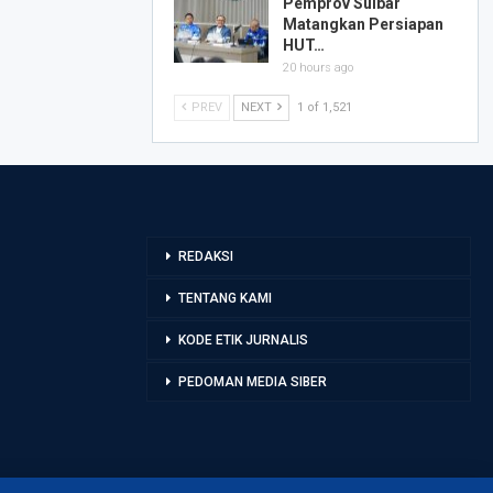
Pemprov Sulbar
Matangkan Persiapan
HUT…
20 hours ago
PREV
NEXT
1 of 1,521
REDAKSI
TENTANG KAMI
KODE ETIK JURNALIS
PEDOMAN MEDIA SIBER