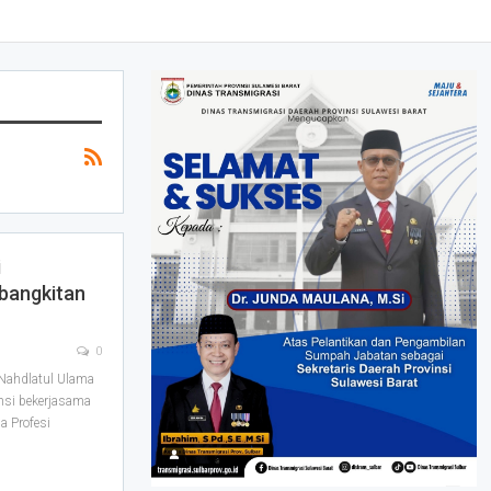
i
bangkitan
0
Nahdlatul Ulama
ansi bekerjasama
 Profesi