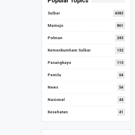
Popular Topics
Sulbar
4382
Mamuju
861
Polman
243
Kemenkumham Sulbar
132
Pasangkayu
113
Pemilu
64
News
56
Nasional
44
Kesehatan
41