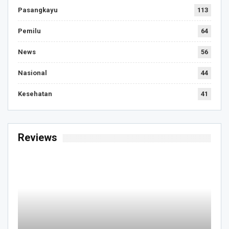
Pasangkayu
113
Pemilu
64
News
56
Nasional
44
Kesehatan
41
Reviews