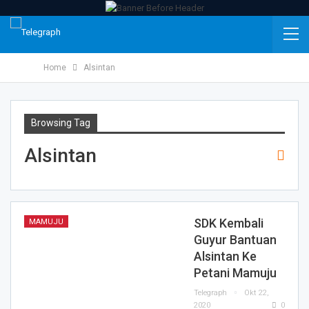
Home
Alsintan
Browsing Tag
Alsintan
SDK Kembali
MAMUJU
Guyur Bantuan
Alsintan Ke
Petani Mamuju
Telegraph
Okt 22,
2020
0