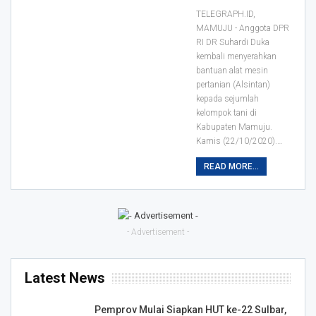
TELEGRAPH.ID,
MAMUJU - Anggota DPR
RI DR Suhardi Duka
kembali menyerahkan
bantuan alat mesin
pertanian (Alsintan)
kepada sejumlah
kelompok tani di
Kabupaten Mamuju.
Kamis (22/10/2020).
…
READ MORE...
- Advertisement -
Latest News
Pemprov Mulai Siapkan HUT ke-22 Sulbar,