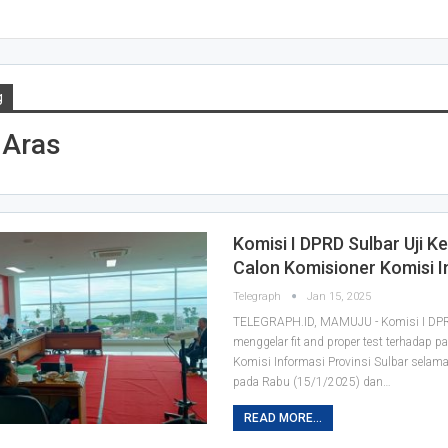
g
 Aras
Komisi I DPRD Sulbar Uji K
Calon Komisioner Komisi I
Telegraph
Jan 15, 2025
TELEGRAPH.ID, MAMUJU - Komisi I DPR
menggelar fit and proper test terhadap p
Komisi Informasi Provinsi Sulbar selama
pada Rabu (15/1/2025) dan…
READ MORE...