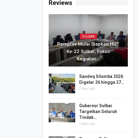
Reviews
SULBAR
Pemprov Mulai Siapkan HUT
Ke-22 Sulbar, Fokus
Kegiatan…
Sandeq Silumba 2026
Digelar 26 hingga 27…
2 days ago
Gubernur Sulbar
Targetkan Seluruh
Tindak…
2 days ago