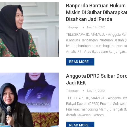
Ranperda Bantuan Hukum
Miskin Di Sulbar Diharapk
Disahkan Jadi Perda
Telegraph
Nov 14, 2022
TELEGRAPH.ID, MAMUJU - Anggota Pan
(Pansus) Rancangan Peraturan Daerah (
tentang bantuan hukum bagi masyarakat
Amalia Fitri Aras ikut dalam kunjungan
READ MORE...
Anggota DPRD Sulbar Dor
Jadi KEK
Telegraph
Nov 14, 2022
TELEGRAPH.ID, MAMUJU - Anggota Dew
Rakyat Daerah (DPRD) Provinsi Sulawesi 
Fitri Aras mendorong Mamuju Tengah (
daerah Kawasan Ekonomi
…
READ MORE...