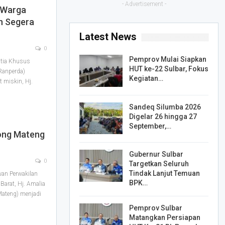
- Advertisement -
 Warga
an Segera
Latest News
0
Pemprov Mulai Siapkan
tia Khusus
HUT ke-22 Sulbar, Fokus
Ranperda)
Kegiatan…
 miskin, Hj.
…
Sandeq Silumba 2026
Digelar 26 hingga 27
September,…
ong Mateng
Gubernur Sulbar
0
Targetkan Seluruh
Tindak Lanjut Temuan
an Perwakilan
BPK…
Barat, Hj. Amalia
Mateng) menjadi
Pemprov Sulbar
Matangkan Persiapan