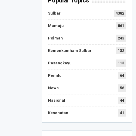
Popular Topics
Sulbar
4382
Mamuju
861
Polman
243
Kemenkumham Sulbar
132
Pasangkayu
113
Pemilu
64
News
56
Nasional
44
Kesehatan
41