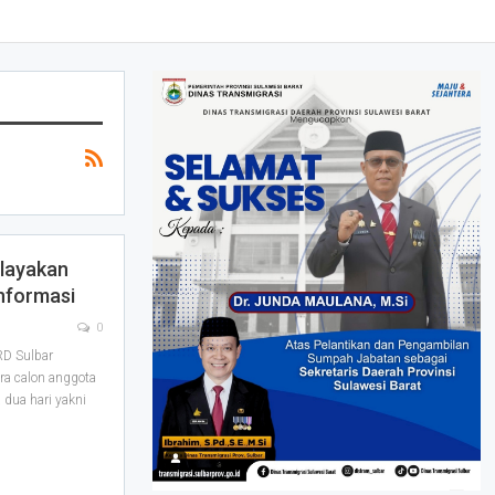
elayakan
nformasi
0
D Sulbar
ara calon anggota
 dua hari yakni