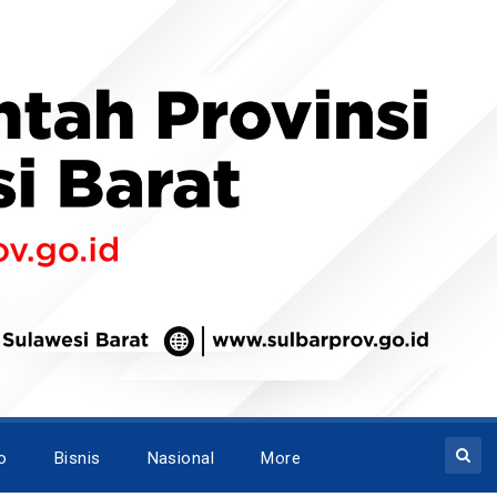
o
Bisnis
Nasional
More