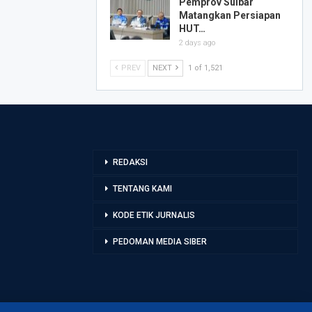
Pemprov Sulbar
Matangkan Persiapan
HUT…
2 days ago
PREV
NEXT
1 of 1,521
REDAKSI
TENTANG KAMI
KODE ETIK JURNALIS
PEDOMAN MEDIA SIBER