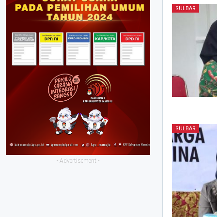
SULBAR
SULBAR
- Advertisement -