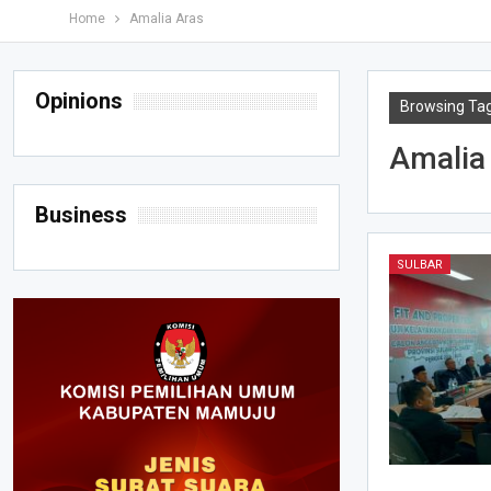
Home
Amalia Aras
Opinions
Browsing Ta
Amalia
Business
SULBAR