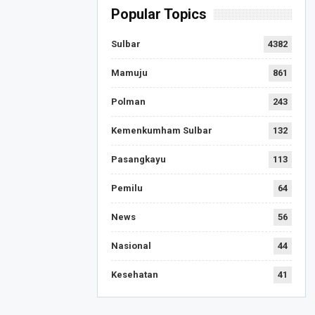
Popular Topics
Sulbar
4382
Mamuju
861
Polman
243
Kemenkumham Sulbar
132
Pasangkayu
113
Pemilu
64
News
56
Nasional
44
Kesehatan
41