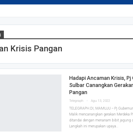
g
n Krisis Pangan
Hadapi Ancaman Krisis, Pj
Sulbar Canangkan Geraka
Pangan
Telegraph
Agu 13, 2022
TELEGRAPH.DI, MAMUJU -- Pj Gubernur 
Malik mencanangkan gerakan Merdeka P
ditandai dengan menanam bibit jagung d
Langkah ini merupakan upaya
…