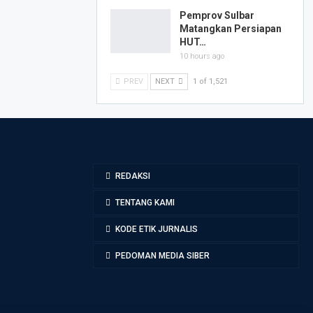
Pemprov Sulbar
Matangkan Persiapan
HUT…
10 hours ago
PREV
NEXT
1 of 1,521
REDAKSI
TENTANG KAMI
KODE ETIK JURNALIS
PEDOMAN MEDIA SIBER