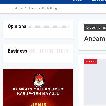
Home
Ancaman Krisis Pangan
Opinions
Browsing Ta
Ancama
Business
SULBAR