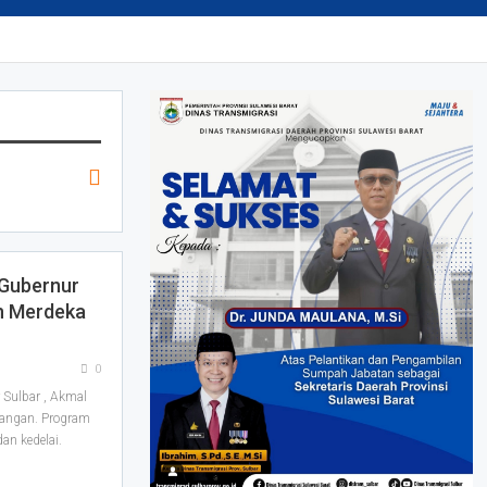
 Gubernur
n Merdeka
0
Sulbar , Akmal
angan. Program
an kedelai.