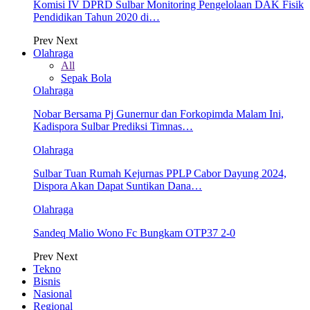
Komisi IV DPRD Sulbar Monitoring Pengelolaan DAK Fisik
Pendidikan Tahun 2020 di…
Prev
Next
Olahraga
All
Sepak Bola
Olahraga
Nobar Bersama Pj Gunernur dan Forkopimda Malam Ini,
Kadispora Sulbar Prediksi Timnas…
Olahraga
Sulbar Tuan Rumah Kejurnas PPLP Cabor Dayung 2024,
Dispora Akan Dapat Suntikan Dana…
Olahraga
Sandeq Malio Wono Fc Bungkam OTP37 2-0
Prev
Next
Tekno
Bisnis
Nasional
Regional