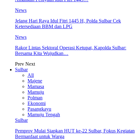
News
Jelang Hari Raya Idul Fitri 1445 H, Polda Sulbar Cek
Ketersediaan BBM dan LPG
News
Rakor Lintas Sektoral Operasi Ketupat, Kapolda Sulbar:
Bersama Kita Wujudkan…
Prev
Next
Sulbar
All
Majene
Mamasa
Mamuju
Polman
Ekonomi
Pasangkayu
Mamuju Tengah
Sulbar
Pemprov Mulai Siapkan HUT ke-22 Sulbar, Fokus Kegiatan
Bermanfaat untuk Warga