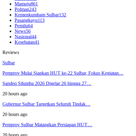
Mamuju
861
Polman
243
Kemenkumham Sulbar
132
Pasangkayu
113
Pemilu
64
News
56
Nasional
44
Kesehatan
41
Reviews
Sulbar
Pemprov Mulai Siapkan HUT ke-22 Sulbar, Fokus Kegiatan…
Sandeq Silumba 2026 Digelar 26 hingga 27…
20 hours ago
Gubernur Sulbar Targetkan Seluruh Tindak…
20 hours ago
Pemprov Sulbar Matangkan Persiapan HUT…
20 hours ago