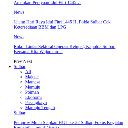
Amankan Perayaan Idul Fitri 1445…
News
Jelang Hari Raya Idul Fitri 1445 H, Polda Sulbar Cek
Ketersediaan BBM dan LPG
News
Rakor Lintas Sektoral Operasi Ketupat, Kapolda Sulbar:
Bersama Kita Wujudkan…
Prev
Next
Sulbar
All
Majene
Mamasa
Mamuju
Polman
Ekonomi
Pasangkayu
Mamuju Tengah
Sulbar
Pemprov Mulai Siapkan HUT ke-22 Sulbar, Fokus Kegiatan
Bermanfaat untuk Warga