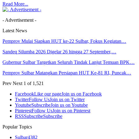
Read More...
- Advertisement -
Latest News
Pemprov Mulai Siapkan HUT ke-22 Sulbar, Fokus Kegiatan…
Sandeq Silumba 2026 Digelar 26 hingga 27 September,…
Gubernur Sulbar Targetkan Seluruh Tindak Lanjut Temuan BPK…
Pemprov Sulbar Matangkan Persiapan HUT Ke-81 RI, Puncak…
Prev
Next
1 of 1,521
Facebook
Like our page
Join us on Facebook
Twitter
Follow Us
Join us on Twitter
Youtube
Subscribe
Join us on Youtube
Pinterest
Follow Us
Join us on Pinterest
RSS
Subscribe
Subscribe
Popular Topics
Sulbar
4382