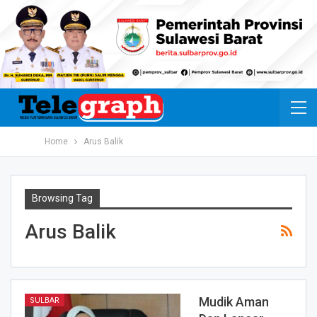
Home
Arus Balik
Browsing Tag
Arus Balik
Mudik Aman
SULBAR