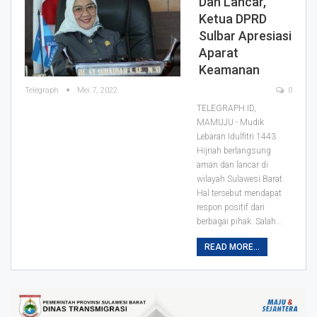
Dan Lancar,
Ketua DPRD
Sulbar Apresiasi
Aparat
Keamanan
Telegraph
Mei 7, 2022
0
TELEGRAPH.ID,
MAMUJU - Mudik
Lebaran Idulfitri 1443
Hijriah berlangsung
aman dan lancar di
wilayah Sulawesi Barat.
Hal tersebut mendapat
respon positif dari
berbagai pihak.
Salah
…
READ MORE...