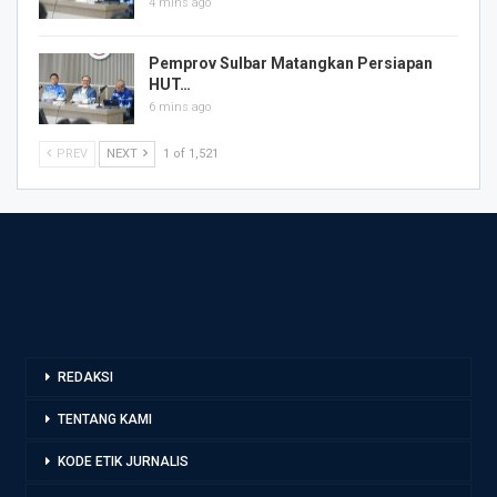
4 mins ago
Pemprov Sulbar Matangkan Persiapan
HUT…
6 mins ago
PREV
NEXT
1 of 1,521
REDAKSI
TENTANG KAMI
KODE ETIK JURNALIS