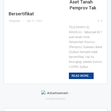
Aset Tanah
Pemprov Tak
Bersertifikat
Telegraph
Apr 21, 2025
0
TELEGRAPH.ID,
MAMUJU - Sebanyak 821
aset tanah milik
Pemerintah Provinsi
(Pemprov) Sulawesi Barat
(Sulbar) ternyata tidak
bersertifikat. Hal itu
terungkap setelah Komisi
II DPRD Sulbar…
READ MORE...
- Advertisement -