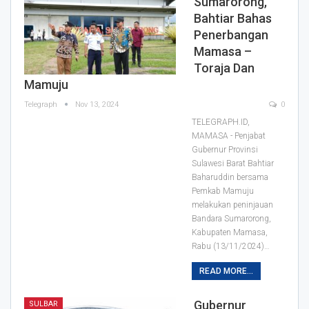
Sumarorong,
Bahtiar Bahas
Penerbangan
Mamasa –
Toraja Dan
Mamuju
Telegraph
Nov 13, 2024
0
TELEGRAPH.ID,
MAMASA - Penjabat
Gubernur Provinsi
Sulawesi Barat Bahtiar
Baharuddin bersama
Pemkab Mamuju
melakukan peninjauan
Bandara Sumarorong,
Kabupaten Mamasa,
Rabu (13/11/2024)…
READ MORE...
Gubernur
SULBAR