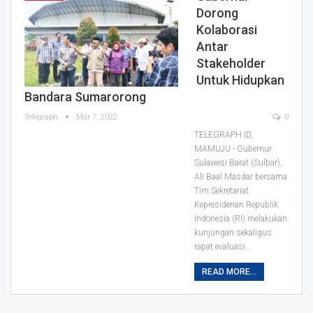
Dorong
Kolaborasi
Antar
Stakeholder
Untuk Hidupkan
Bandara Sumarorong
Telegraph
Mar 7, 2022
0
TELEGRAPH.ID,
MAMUJU - Gubernur
Sulawesi Barat (Sulbar),
Ali Baal Masdar bersama
Tim Sekretariat
Kepresidenan Republik
Indonesia (RI) melakukan
kunjungan sekaligus
rapat evaluasi
…
READ MORE...