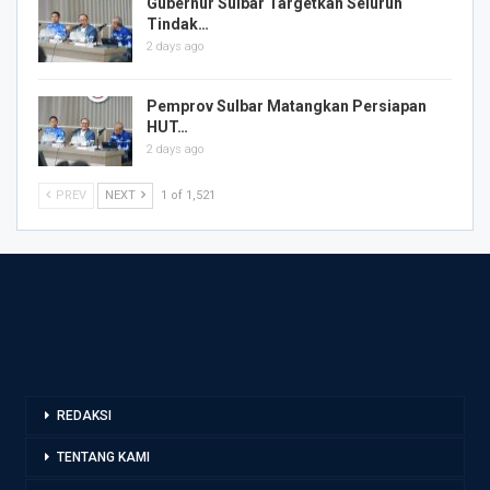
Gubernur Sulbar Targetkan Seluruh
Tindak…
2 days ago
Pemprov Sulbar Matangkan Persiapan
HUT…
2 days ago
PREV
NEXT
1 of 1,521
REDAKSI
TENTANG KAMI