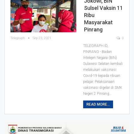
Jokowi, BIN
Sulsel Vaksin 11
Ribu
Masyarakat
Pinrang
Telegraph
Sep 23, 2021
0
TELEGRAPH.ID,
PINRANG - Badan
Intelejen Negara (BIN)
Sulawesi Selatan kembali
melakukan vaksinasi
Covid-19 kepada ribuan
pelajar. Pelaksanaan
vaksinasi digelar di SMK
Negeri 2 Pinrang
…
READ MORE...