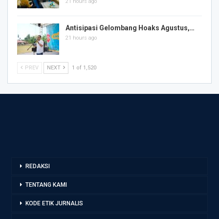
21 hours ago
Antisipasi Gelombang Hoaks Agustus,…
21 hours ago
PREV
NEXT
1 of 1,520
REDAKSI
TENTANG KAMI
KODE ETIK JURNALIS