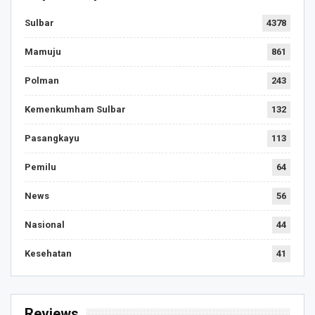
Sulbar
4378
Mamuju
861
Polman
243
Kemenkumham Sulbar
132
Pasangkayu
113
Pemilu
64
News
56
Nasional
44
Kesehatan
41
Reviews