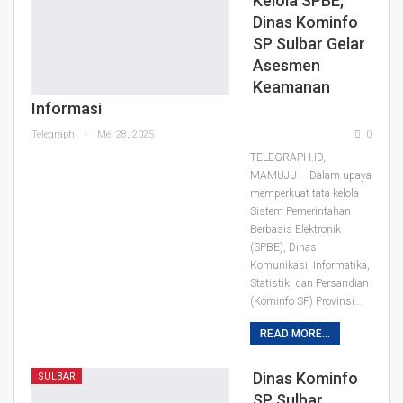
Kelola SPBE,
Dinas Kominfo
SP Sulbar Gelar
Asesmen
Keamanan
Informasi
Telegraph
Mei 28, 2025
0
TELEGRAPH.ID,
MAMUJU – Dalam upaya
memperkuat tata kelola
Sistem Pemerintahan
Berbasis Elektronik
(SPBE), Dinas
Komunikasi, Informatika,
Statistik, dan Persandian
(Kominfo SP) Provinsi…
READ MORE...
Dinas Kominfo
SULBAR
SP Sulbar