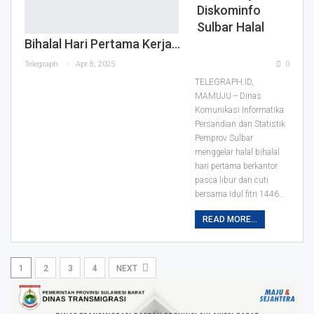
Diskominfo
Sulbar Halal
Bihalal Hari Pertama Kerja…
Telegraph
Apr 8, 2025
0
TELEGRAPH.ID,
MAMUJU -- Dinas
Komunikasi Informatika
Persandian dan Statistik
Pemprov Sulbar
menggelar halal bihalal
hari pertama berkantor
pasca libur dan cuti
bersama Idul fitri 1446…
READ MORE...
1
2
3
4
NEXT