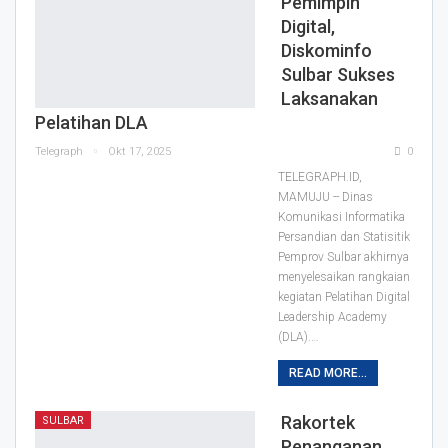
Pemimpin
Digital,
Diskominfo
Sulbar Sukses
Laksanakan
Pelatihan DLA
Telegraph
Okt 17, 2025
0
TELEGRAPH.ID,
MAMUJU -- Dinas
Komunikasi Informatika
Persandian dan Statisitik
Pemprov Sulbar akhirnya
menyelesaikan rangkaian
kegiatan Pelatihan Digital
Leadership Academy
(DLA).…
READ MORE...
Rakortek
SULBAR
Penanganan