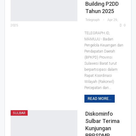
Building P2DD
Tahun 2025
Telegraph
Apr 29,
2025
0
TELEGRAPH.ID,
MAMUJU - Badan
Pengelola Keuangan dan
Pendapatan Daerah
(BPKPD) Provinsi
Sulawesi Barat turut
berpartisipasi dalam
Rapat Koordinasi
Wilayah (Rakorwil)
Percepatan dan…
READ MORE...
Diskominfo
SULBAR
Sulbar Terima
Kunjungan
BBPSDMP