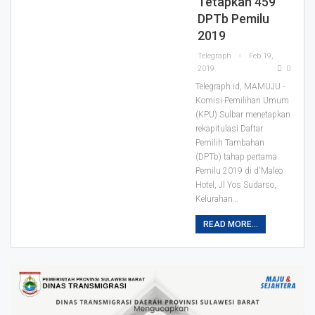
Tetapkan 459
DPTb Pemilu
2019
Telegraph
Feb 19,
2019
0
Telegraph.id, MAMUJU -
Komisi Pemilihan Umum
(KPU) Sulbar menetapkan
rekapitulasi Daftar
Pemilih Tambahan
(DPTb) tahap pertama
Pemilu 2019 di d'Maleo
Hotel, Jl Yos Sudarso,
Kelurahan
…
READ MORE...