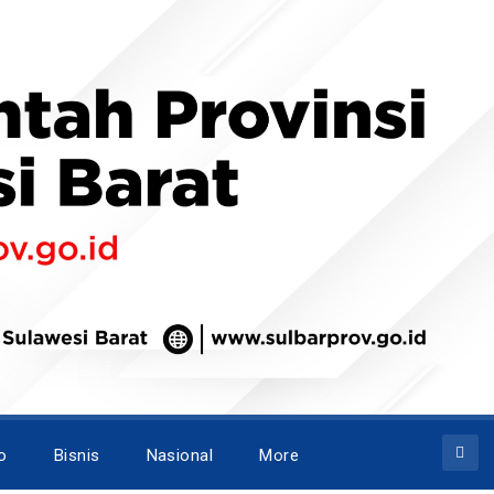
o
Bisnis
Nasional
More