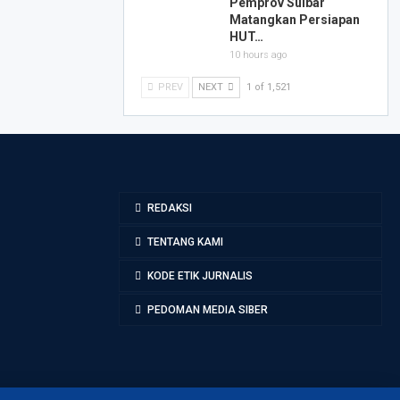
Pemprov Sulbar
Matangkan Persiapan
HUT…
10 hours ago
PREV
NEXT
1 of 1,521
REDAKSI
TENTANG KAMI
KODE ETIK JURNALIS
PEDOMAN MEDIA SIBER