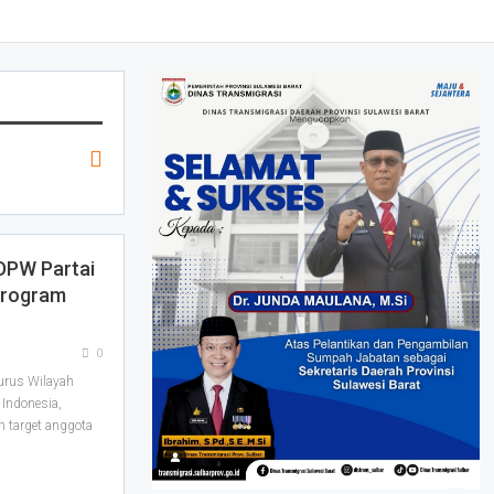
 DPW Partai
Program
0
rus Wilayah
 Indonesia,
 target anggota