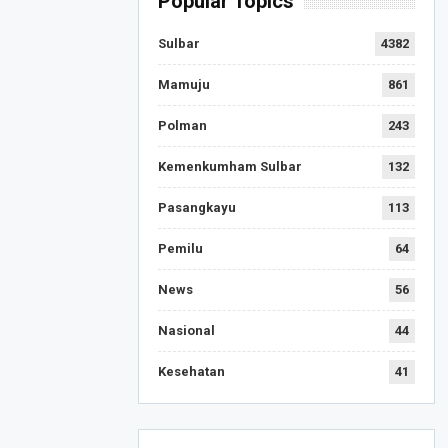
Popular Topics
Sulbar
4382
Mamuju
861
Polman
243
Kemenkumham Sulbar
132
Pasangkayu
113
Pemilu
64
News
56
Nasional
44
Kesehatan
41