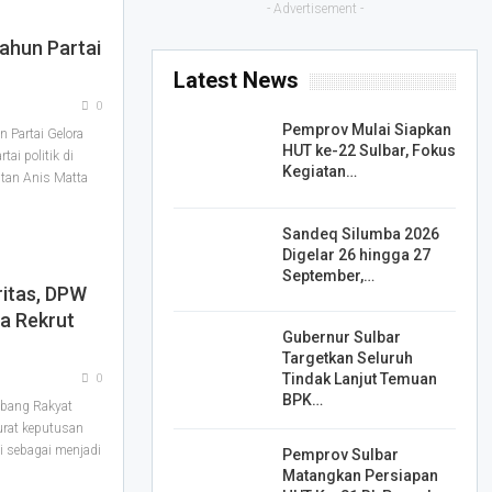
- Advertisement -
Tahun Partai
Latest News
0
Pemprov Mulai Siapkan
 Partai Gelora
HUT ke-22 Sulbar, Fokus
tai politik di
Kegiatan…
utan Anis Matta
Sandeq Silumba 2026
Digelar 26 hingga 27
September,…
itas, DPW
ra Rekrut
Gubernur Sulbar
Targetkan Seluruh
Tindak Lanjut Temuan
0
BPK…
bang Rakyat
urat keputusan
i sebagai menjadi
Pemprov Sulbar
Matangkan Persiapan