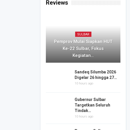
Reviews
SULBAR
Pemprov Mulai Siapkan HUT
Ke-22 Sulbar, Fokus
Kegiatan…
Sandeq Silumba 2026
Digelar 26 hingga 27…
10 hours ago
Gubernur Sulbar
Targetkan Seluruh
Tindak…
10 hours ago