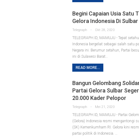
Begini Capaian Usia Satu 
Gelora Indonesia Di Sulbar
Telegraph
Okt 28, 2020
TELEGRAPH.ID, MAMUJU - Tepat setahun
Indonesia bergeliat sebagai salah satu par
Negara ini. Berumur setahun, Partai bes
ini di Sulawesi Barat
…
READ MORE...
Bangun Gelombang Solidar
Partai Gelora Sulbar Sege
20.000 Kader Pelopor
Telegraph
Mei 21, 2020
TELEGRAPH.ID, MAMUJU - Partai Gelom
(Gelora) Indonesia resmi mengantongi s
(SK) Kemenkumham RI. Gelora kini resm
partai politik di Indonesia.
…