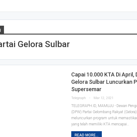
g
rtai Gelora Sulbar
Capai 10.000 KTA Di April,
Gelora Sulbar Luncurkan 
Supersemar
Telegraph
Mar 12, 2021
TELEGRAPH.ID, MAMUJU - Dewan Pengu
(DPW) Partai Gelombang Rakyat (Gelora)
meluncurkan program untuk memastikan
yang telah memiliki KTA mencapai
…
READ MORE...