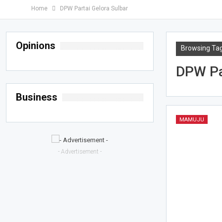
Home
DPW Partai Gelora Sulbar
Opinions
Browsing Ta
DPW Pa
Business
MAMUJU
- Advertisement -