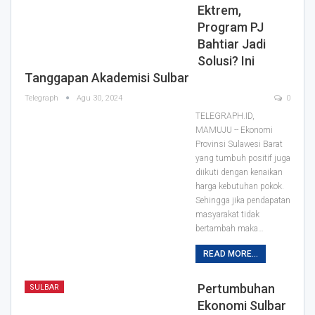
Ektrem,
Program PJ
Bahtiar Jadi
Solusi? Ini
Tanggapan Akademisi Sulbar
Telegraph
Agu 30, 2024
0
TELEGRAPH.ID,
MAMUJU -- Ekonomi
Provinsi Sulawesi Barat
yang tumbuh positif juga
diikuti dengan kenaikan
harga kebutuhan pokok.
Sehingga jika pendapatan
masyarakat tidak
bertambah maka…
READ MORE...
Pertumbuhan
SULBAR
Ekonomi Sulbar