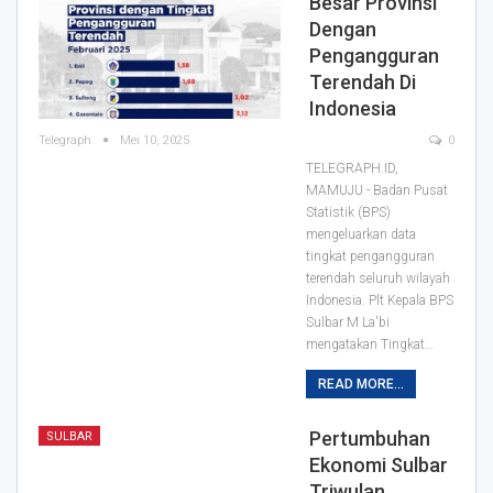
Besar Provinsi
Dengan
Pengangguran
Terendah Di
Indonesia
Telegraph
Mei 10, 2025
0
TELEGRAPH.ID,
MAMUJU - Badan Pusat
Statistik (BPS)
mengeluarkan data
tingkat pengangguran
terendah seluruh wilayah
Indonesia. Plt Kepala BPS
Sulbar M La'bi
mengatakan Tingkat…
READ MORE...
Pertumbuhan
SULBAR
Ekonomi Sulbar
Triwulan