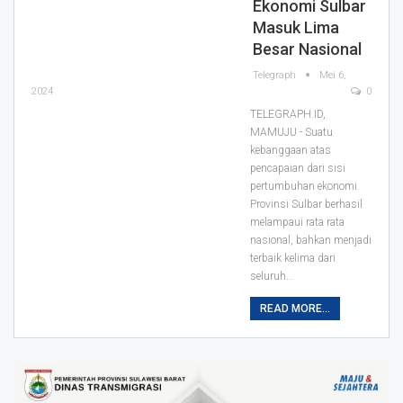
Ekonomi Sulbar
Masuk Lima
Besar Nasional
Telegraph
Mei 6,
2024
0
TELEGRAPH.ID,
MAMUJU - Suatu
kebanggaan atas
pencapaian dari sisi
pertumbuhan ekonomi.
Provinsi Sulbar berhasil
melampaui rata rata
nasional, bahkan menjadi
terbaik kelima dari
seluruh…
READ MORE...