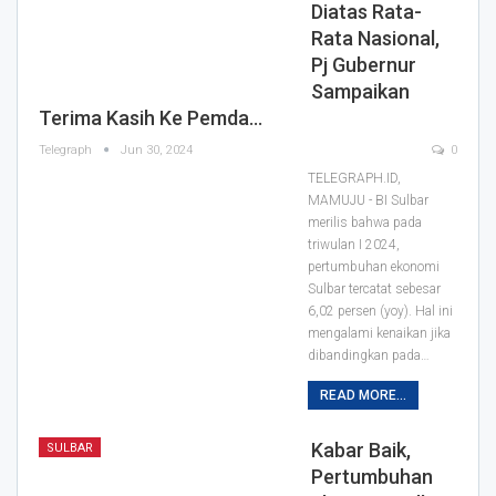
Diatas Rata-
Rata Nasional,
Pj Gubernur
Sampaikan
Terima Kasih Ke Pemda…
Telegraph
Jun 30, 2024
0
TELEGRAPH.ID,
MAMUJU - BI Sulbar
merilis bahwa pada
triwulan I 2024,
pertumbuhan ekonomi
Sulbar tercatat sebesar
6,02 persen (yoy). Hal ini
mengalami kenaikan jika
dibandingkan pada…
READ MORE...
Kabar Baik,
SULBAR
Pertumbuhan