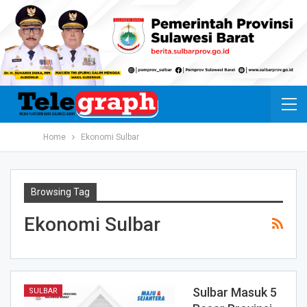
Home
Ekonomi Sulbar
Browsing Tag
Ekonomi Sulbar
Sulbar Masuk 5
SULBAR