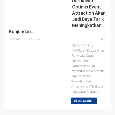
Darmawati
Optimis Event
Attraction Akan
Jadi Daya Tarik
Meningkatkan
Kunjungan…
Telegraph
Feb 7, 2024
0
TELEGRAPH.ID,
MAMUJU - Kepala Dinas
Pariwisata Daerah
Sulawesi Barat,
Darmawati Ansar,
membuka acara perdana
kepariwisataan,
Workshop Event
Attraction di Villa Bogor
Kabupaten Majene,…
READ MORE...