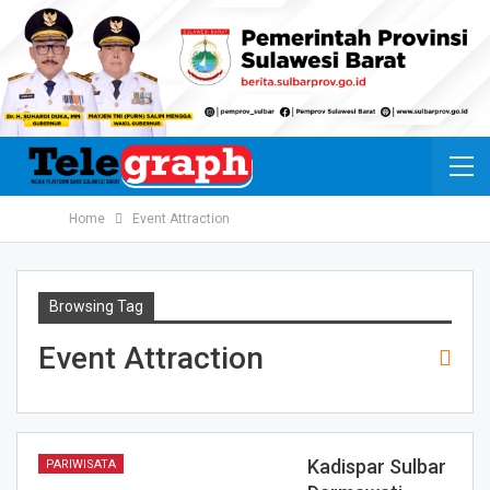
Home
Event Attraction
Browsing Tag
Event Attraction
Kadispar Sulbar
PARIWISATA