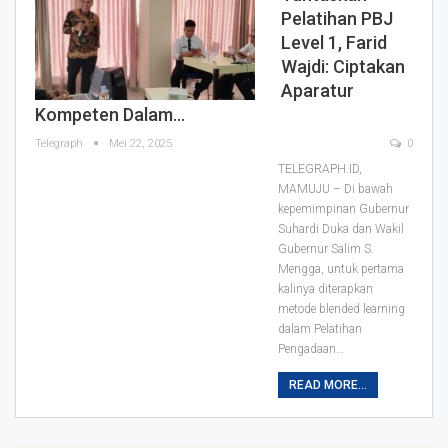
Pelatihan PBJ
Level 1, Farid
Wajdi: Ciptakan
Aparatur
Kompeten Dalam…
Telegraph
Mei 22, 2025
0
TELEGRAPH.ID,
MAMUJU – Di bawah
kepemimpinan Gubernur
Suhardi Duka dan Wakil
Gubernur Salim S.
Mengga, untuk pertama
kalinya diterapkan
metode blended learning
dalam Pelatihan
Pengadaan…
READ MORE...