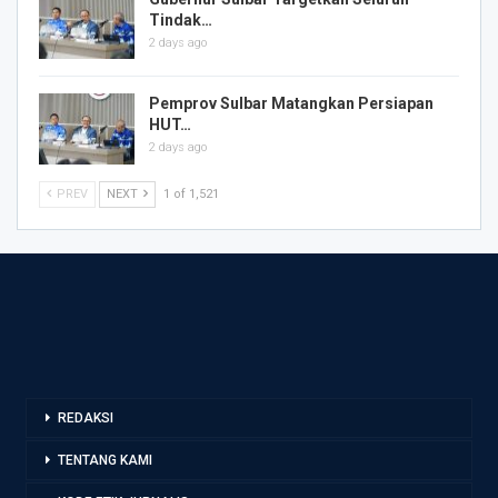
Tindak…
2 days ago
Pemprov Sulbar Matangkan Persiapan
HUT…
2 days ago
PREV
NEXT
1 of 1,521
REDAKSI
TENTANG KAMI