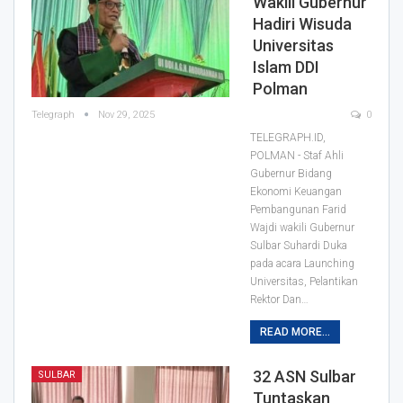
Wakili Gubernur
Hadiri Wisuda
Universitas
Islam DDI
Polman
Telegraph
Nov 29, 2025
0
TELEGRAPH.ID,
POLMAN - Staf Ahli
Gubernur Bidang
Ekonomi Keuangan
Pembangunan Farid
Wajdi wakili Gubernur
Sulbar Suhardi Duka
pada acara Launching
Universitas, Pelantikan
Rektor Dan…
READ MORE...
32 ASN Sulbar
SULBAR
Tuntaskan