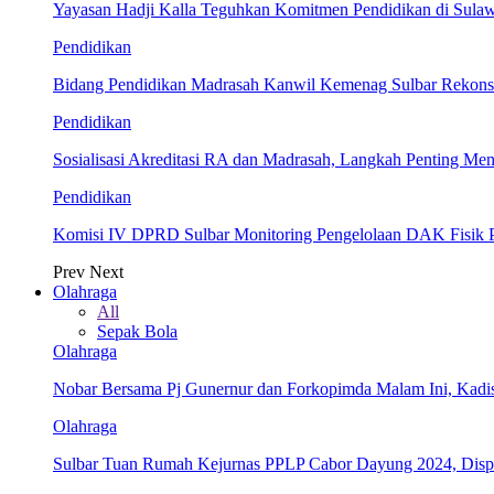
Yayasan Hadji Kalla Teguhkan Komitmen Pendidikan di Sula
Pendidikan
Bidang Pendidikan Madrasah Kanwil Kemenag Sulbar Rekonsil
Pendidikan
Sosialisasi Akreditasi RA dan Madrasah, Langkah Penting Men
Pendidikan
Komisi IV DPRD Sulbar Monitoring Pengelolaan DAK Fisik 
Prev
Next
Olahraga
All
Sepak Bola
Olahraga
Nobar Bersama Pj Gunernur dan Forkopimda Malam Ini, Kadi
Olahraga
Sulbar Tuan Rumah Kejurnas PPLP Cabor Dayung 2024, Dis