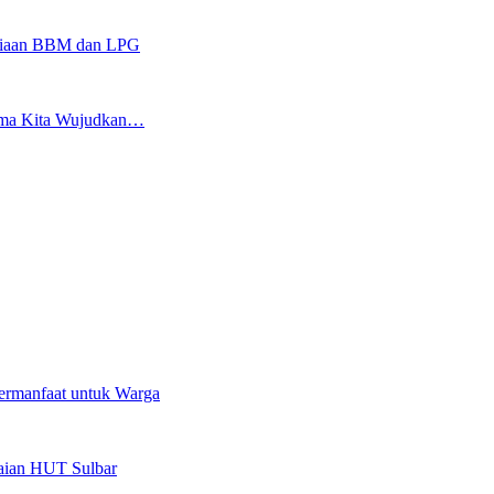
sediaan BBM dan LPG
sama Kita Wujudkan…
ermanfaat untuk Warga
kaian HUT Sulbar