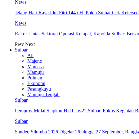
News
Jelang Hari Raya Idul Fitri 1445 H, Polda Sulbar Cek Keter
News
Rakor Lintas Sektoral Operasi Ketupat, Kapolda Sulbar: Ber
Prev
Next
Sulbar
All
Majene
Mamasa
Mamuju
Polman
Ekonomi
Pasangkayu
Mamuju Tengah
Sulbar
Pemprov Mulai Siapkan HUT ke-22 Sulbar, Fokus Kegiatan B
Sulbar
Sandeq Silumba 2026 Digelar 26 hingga 27 September, Rang