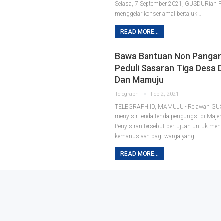
Selasa, 7 September 2021, GUSDURian P
menggelar konser amal bertajuk
…
READ MORE...
Bawa Bantuan Non Pangan
Peduli Sasaran Tiga Desa 
Dan Mamuju
Telegraph
Feb 2, 2021
TELEGRAPH.ID, MAMUJU - Relawan GUS
menyisir tenda-tenda pengungsi di Maj
Penyisiran tersebut bertujuan untuk me
kemanusiaan bagi warga yang
…
READ MORE...