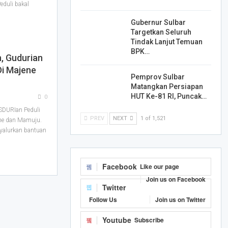
eduli bakal
Gubernur Sulbar
Targetkan Seluruh
Tindak Lanjut Temuan
BPK…
, Gudurian
Di Majene
Pemprov Sulbar
Matangkan Persiapan
HUT Ke-81 RI, Puncak…
0
DURIan Peduli
PREV
NEXT
1 of 1,521
ene dan Mamuju.
nyalurkan bantuan
Facebook
Like our page
Join us on Facebook
Twitter
Follow Us
Join us on Twitter
Youtube
Subscribe