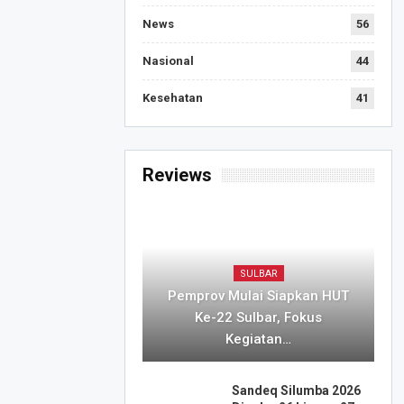
News
56
Nasional
44
Kesehatan
41
Reviews
SULBAR
Pemprov Mulai Siapkan HUT
Ke-22 Sulbar, Fokus
Kegiatan…
Sandeq Silumba 2026