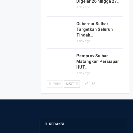
Digelar 26 hingga 27…
1 day ago
Gubernur Sulbar
Targetkan Seluruh
Tindak…
1 day ago
Pemprov Sulbar
Matangkan Persiapan
HUT…
1 day ago
PREV
NEXT
1 of 1,521
REDAKSI