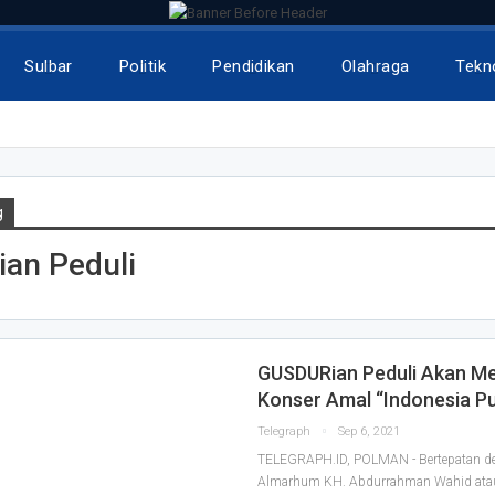
Sulbar
Politik
Pendidikan
Olahraga
Tekn
g
ian Peduli
GUSDURian Peduli Akan M
Konser Amal “Indonesia Pu
Telegraph
Sep 6, 2021
TELEGRAPH.ID, POLMAN - Bertepatan den
Almarhum KH. Abdurrahman Wahid atau