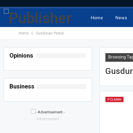
Home
News
Home
Gusdurian Peduli
Opinions
Browsing Ta
Gusdur
Business
POLMAN
- Advertisement -