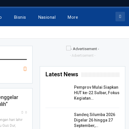
o
Bisnis
Nasional
More
- Advertisement -
Latest News
Pemprov Mulai Siapkan
HUT ke-22 Sulbar, Fokus
enggelar
Kegiatan…
lih”
0
Sandeq Silumba 2026
Digelar 26 hingga 27
gan hari lahir
September,…
 Gus Dur,