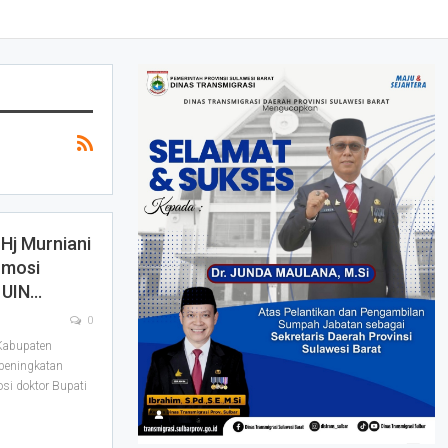
Hj Murniani
omosi
 UIN…
0
Kabupaten
peningkatan
si doktor Bupati