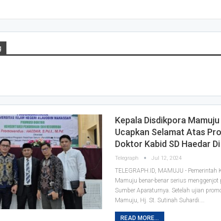
g
Kepala Disdikpora Mamuju 
Ucapkan Selamat Atas Pr
Doktor Kabid SD Haedar Di
Telegraph
Jul 12, 2024
TELEGRAPH.ID, MAMUJU - Pemerintah 
Mamuju benar-benar serius menggenjot 
Sumber Aparaturnya. Setelah ujian promo
Mamuju, Hj. St. Sutinah Suhardi.…
READ MORE...