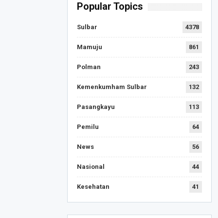
Popular Topics
Sulbar
4378
Mamuju
861
Polman
243
Kemenkumham Sulbar
132
Pasangkayu
113
Pemilu
64
News
56
Nasional
44
Kesehatan
41