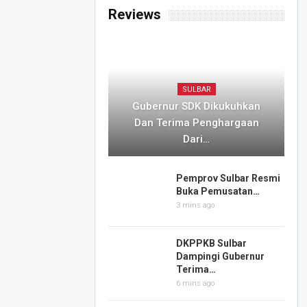
Reviews
SULBAR
Gubernur SDK Dikukuhkan
Dan Terima Penghargaan
Dari…
Pemprov Sulbar Resmi
Buka Pemusatan…
3 mins ago
DKPPKB Sulbar
Dampingi Gubernur
Terima…
6 mins ago