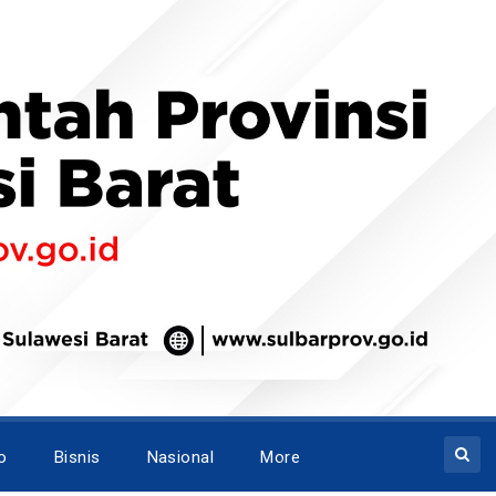
o
Bisnis
Nasional
More