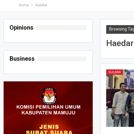
Home
Haedar
Opinions
Browsing Ta
Haedar
Business
SULBAR