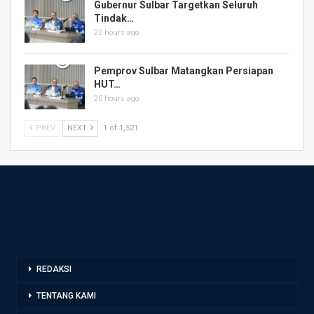
Gubernur Sulbar Targetkan Seluruh
Tindak…
20 hours ago
Pemprov Sulbar Matangkan Persiapan
HUT…
20 hours ago
PREV
NEXT
1 of 1,521
REDAKSI
TENTANG KAMI