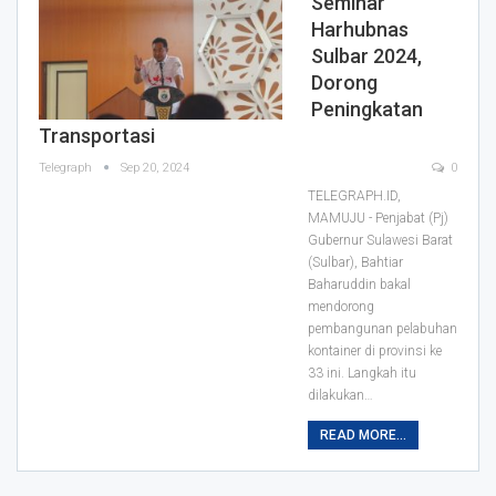
Seminar
Harhubnas
Sulbar 2024,
Dorong
Peningkatan
Transportasi
Telegraph
Sep 20, 2024
0
TELEGRAPH.ID,
MAMUJU - Penjabat (Pj)
Gubernur Sulawesi Barat
(Sulbar), Bahtiar
Baharuddin bakal
mendorong
pembangunan pelabuhan
kontainer di provinsi ke
33 ini. Langkah itu
dilakukan…
READ MORE...