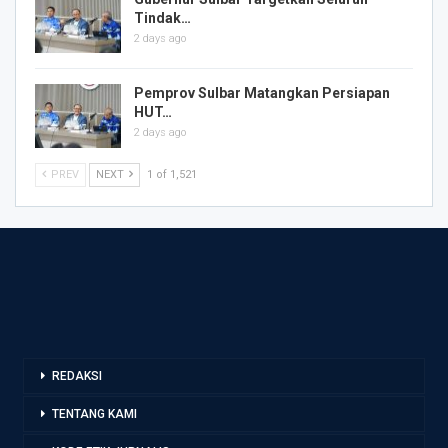
Tindak…
2 days ago
Pemprov Sulbar Matangkan Persiapan
HUT…
2 days ago
PREV
NEXT
1 of 1,521
REDAKSI
TENTANG KAMI