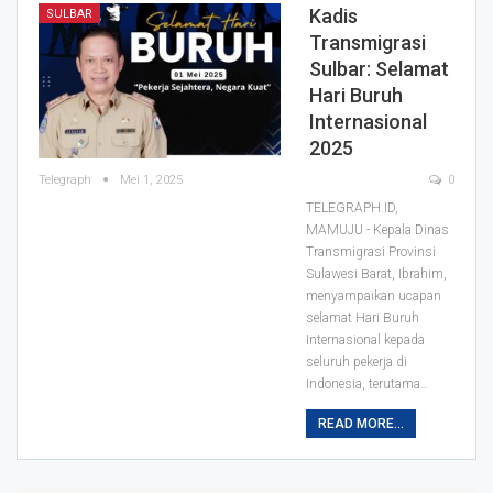
Kadis
SULBAR
Transmigrasi
Sulbar: Selamat
Hari Buruh
Internasional
2025
Telegraph
Mei 1, 2025
0
TELEGRAPH.ID,
MAMUJU - Kepala Dinas
Transmigrasi Provinsi
Sulawesi Barat, Ibrahim,
menyampaikan ucapan
selamat Hari Buruh
Internasional kepada
seluruh pekerja di
Indonesia, terutama…
READ MORE...