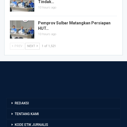
Tindak…
10 hours ago
Pemprov Sulbar Matangkan Persiapan
HUT…
10 hours ago
PREV
NEXT
1 of 1,521
REDAKSI
TENTANG KAMI
KODE ETIK JURNALIS