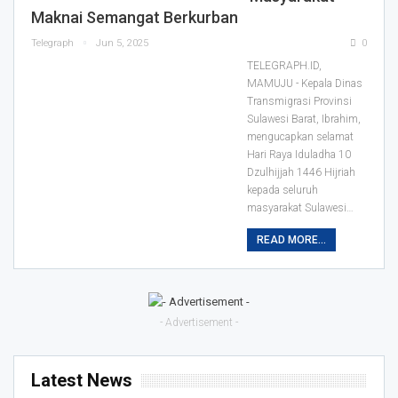
Maknai Semangat Berkurban
Telegraph
Jun 5, 2025
0
TELEGRAPH.ID,
MAMUJU - Kepala Dinas
Transmigrasi Provinsi
Sulawesi Barat, Ibrahim,
mengucapkan selamat
Hari Raya Iduladha 10
Dzulhijjah 1446 Hijriah
kepada seluruh
masyarakat Sulawesi…
READ MORE...
- Advertisement -
Latest News