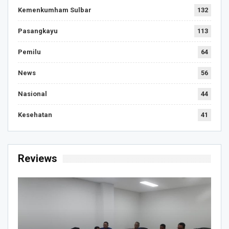
Kemenkumham Sulbar
132
Pasangkayu
113
Pemilu
64
News
56
Nasional
44
Kesehatan
41
Reviews