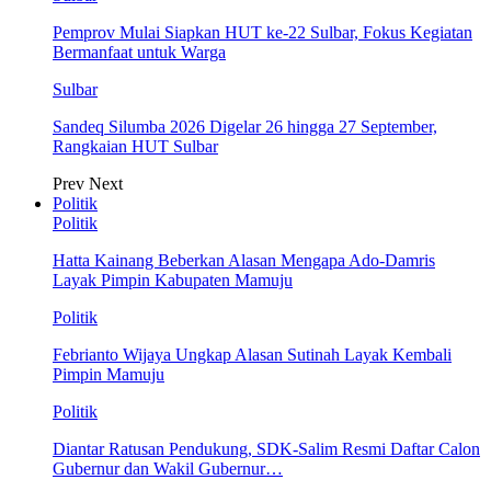
Pemprov Mulai Siapkan HUT ke-22 Sulbar, Fokus Kegiatan
Bermanfaat untuk Warga
Sulbar
Sandeq Silumba 2026 Digelar 26 hingga 27 September,
Rangkaian HUT Sulbar
Prev
Next
Politik
Politik
Hatta Kainang Beberkan Alasan Mengapa Ado-Damris
Layak Pimpin Kabupaten Mamuju
Politik
Febrianto Wijaya Ungkap Alasan Sutinah Layak Kembali
Pimpin Mamuju
Politik
Diantar Ratusan Pendukung, SDK-Salim Resmi Daftar Calon
Gubernur dan Wakil Gubernur…