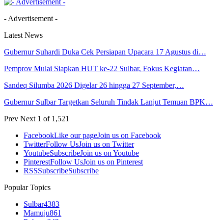
- Advertisement -
Latest News
Gubernur Suhardi Duka Cek Persiapan Upacara 17 Agustus di…
Pemprov Mulai Siapkan HUT ke-22 Sulbar, Fokus Kegiatan…
Sandeq Silumba 2026 Digelar 26 hingga 27 September,…
Gubernur Sulbar Targetkan Seluruh Tindak Lanjut Temuan BPK…
Prev
Next
1 of 1,521
Facebook
Like our page
Join us on Facebook
Twitter
Follow Us
Join us on Twitter
Youtube
Subscribe
Join us on Youtube
Pinterest
Follow Us
Join us on Pinterest
RSS
Subscribe
Subscribe
Popular Topics
Sulbar
4383
Mamuju
861