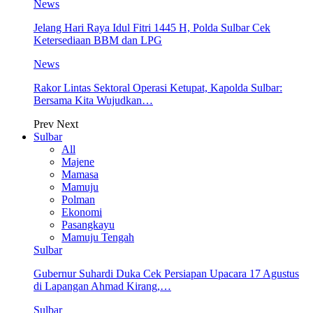
News
Jelang Hari Raya Idul Fitri 1445 H, Polda Sulbar Cek
Ketersediaan BBM dan LPG
News
Rakor Lintas Sektoral Operasi Ketupat, Kapolda Sulbar:
Bersama Kita Wujudkan…
Prev
Next
Sulbar
All
Majene
Mamasa
Mamuju
Polman
Ekonomi
Pasangkayu
Mamuju Tengah
Sulbar
Gubernur Suhardi Duka Cek Persiapan Upacara 17 Agustus
di Lapangan Ahmad Kirang,…
Sulbar