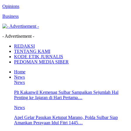
Opinions
Business
- Advertisement -
REDAKSI
TENTANG KAMI
KODE ETIK JURNALIS
PEDOMAN MEDIA SIBER
Home
News
News
Plt Kakanwil Kemenag Sulbar Sampaikan Sejumlah Hal
Penting ke Jajaran di Hari Pertama…
News
Apel Gelar Pasukan Ketupat Marano, Polda Sulbar Siap
Amankan Perayaan Idul Fitri 1445…