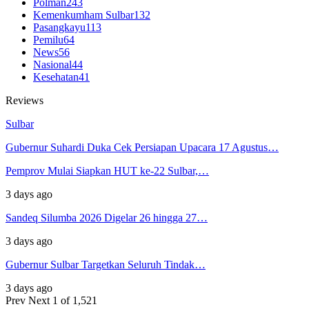
Polman
243
Kemenkumham Sulbar
132
Pasangkayu
113
Pemilu
64
News
56
Nasional
44
Kesehatan
41
Reviews
Sulbar
Gubernur Suhardi Duka Cek Persiapan Upacara 17 Agustus…
Pemprov Mulai Siapkan HUT ke-22 Sulbar,…
3 days ago
Sandeq Silumba 2026 Digelar 26 hingga 27…
3 days ago
Gubernur Sulbar Targetkan Seluruh Tindak…
3 days ago
Prev
Next
1 of 1,521