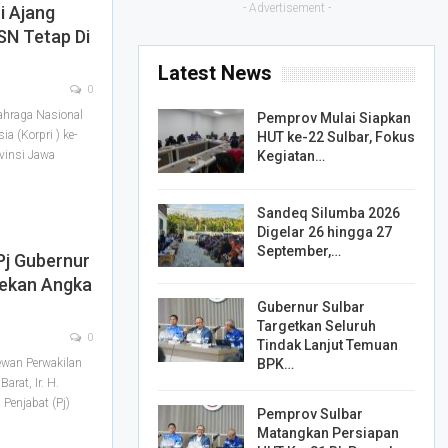
- Advertisement -
i Ajang
SN Tetap Di
Latest News
0
hraga Nasional
Pemprov Mulai Siapkan
a (Korpri ) ke-
HUT ke-22 Sulbar, Fokus
vinsi Jawa
Kegiatan…
Sandeq Silumba 2026
Digelar 26 hingga 27
September,…
Pj Gubernur
ekan Angka
Gubernur Sulbar
Targetkan Seluruh
0
Tindak Lanjut Temuan
wan Perwakilan
BPK…
arat, Ir. H.
Penjabat (Pj)
Pemprov Sulbar
Matangkan Persiapan