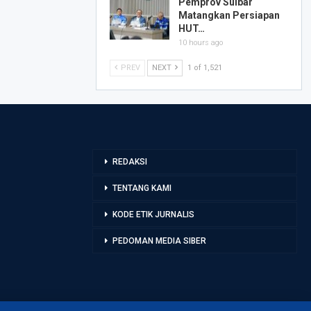
Pemprov Sulbar
Matangkan Persiapan
HUT…
10 hours ago
PREV
NEXT
1 of 1,521
REDAKSI
TENTANG KAMI
KODE ETIK JURNALIS
PEDOMAN MEDIA SIBER