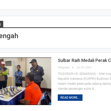
g
engah
Sulbar Raih Medali Perak 
Telegraph
Jul 20, 2023
TELEGRAPH.ID, SEMARANG -- Atlet Kor
Republik Indonesia (KORPRI) Budiman Su
meraih medali perak pada cabang olahrag
standar perorangan putra di
…
READ MORE...