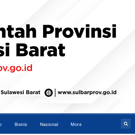
o
Bisnis
Nasional
More