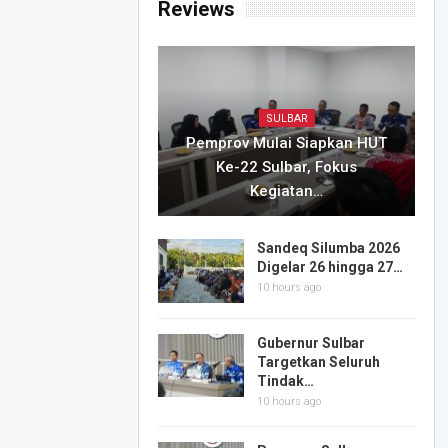
Reviews
SULBAR
Pemprov Mulai Siapkan HUT
Ke-22 Sulbar, Fokus
Kegiatan…
Sandeq Silumba 2026
Digelar 26 hingga 27…
10 hours ago
Gubernur Sulbar
Targetkan Seluruh
Tindak…
10 hours ago