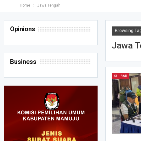
Home
Jawa Tengah
Opinions
Browsing Ta
Jawa T
Business
SULBAR