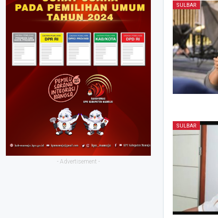
SULBAR
SULBAR
- Advertisement -