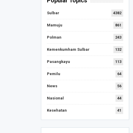
Popular Topics
Sulbar
4382
Mamuju
861
Polman
243
Kemenkumham Sulbar
132
Pasangkayu
113
Pemilu
64
News
56
Nasional
44
Kesehatan
41