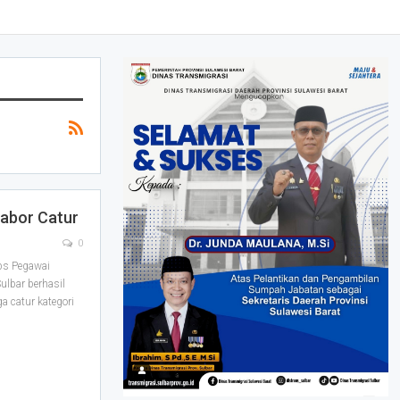
Cabor Catur
0
ps Pegawai
lbar berhasil
a catur kategori