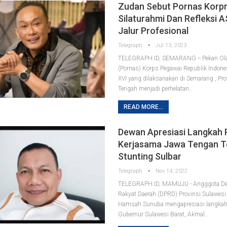
Zudan Sebut Pornas Korpr
Silaturahmi Dan Refleksi A
Jalur Profesional
Telegraph
Jul 13, 2023
TELEGRAPH.ID, SEMARANG -- Pekan Ola
(Pornas) Korps Pegawai Republik Indonesi
XVI yang dilaksanakan di Semarang , Pro
Tengah menjadi perhelatan
…
READ MORE...
Dewan Apresiasi Langkah 
Kerjasama Jawa Tengan T
Stunting Sulbar
Telegraph
Nov 14, 2022
TELEGRAPH.ID, MAMUJU - Angggota De
Rakyat Daerah (DPRD) Provinsi Sulawesi B
Hamsah Sunuba mengapresiasi langkah 
Gubernur Sulawesi Barat, Akmal
…