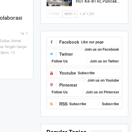
HUT Ke-81 RI, Puncak…
PREV
NEXT
1 of 1,521
olaborasi
0
Sulbar, Akmal
Facebook
Like our page
wa Tengah Ganjar
Join us on Facebook
Senin, 10
Twitter
Follow Us
Join us on Twitter
Youtube
Subscribe
Join us on Youtube
Pinterest
Follow Us
Join us on Pinterest
RSS
Subscribe
Subscribe