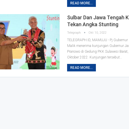
READ MORE...
Sulbar Dan Jawa Tengah K
Tekan Angka Stunting
Telegraph
Okt 10, 2022
TELEGRAPH.ID, MAMUJU - Pj Gubernur 
Malik menerima kunjungan Gubernur Ja
Pranowo di Gedung PKK Sulawesi Barat, 
Oktober 2022. Kunjungan tersebut
…
READ MORE...