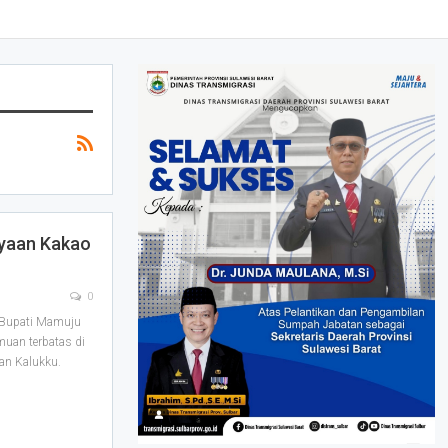
ayaan Kakao
0
 Bupati Mamuju
uan terbatas di
an Kalukku.