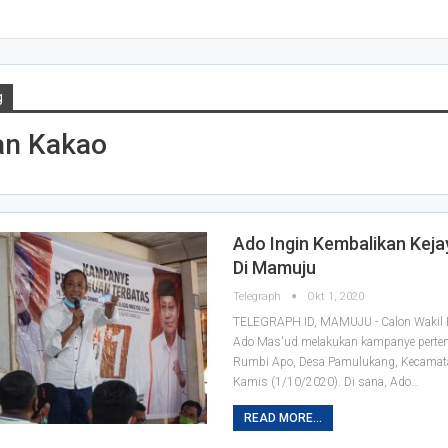
g
an Kakao
Ado Ingin Kembalikan Kej
Di Mamuju
Telegraph
Okt 1, 2020
TELEGRAPH.ID, MAMUJU - Calon Wakil
Ado Mas'ud melakukan kampanye pertem
Rumbi Apo, Desa Pamulukang, Kecamat
Kamis (1/10/2020).
Di sana, Ado
…
READ MORE...