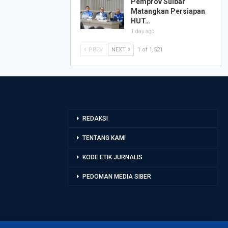
Pemprov Sulbar
Matangkan Persiapan
HUT…
1 day ago
PREV
NEXT
1 of 1,521
REDAKSI
TENTANG KAMI
KODE ETIK JURNALIS
PEDOMAN MEDIA SIBER