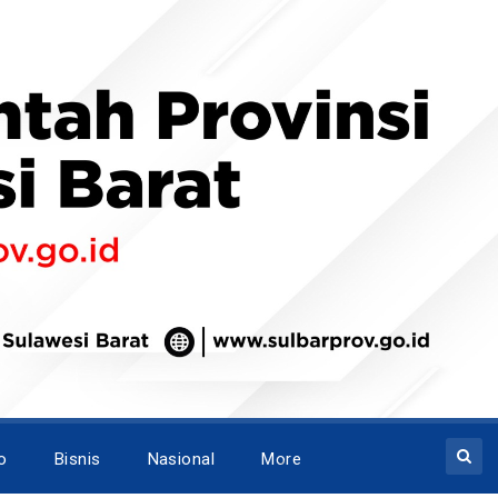
o
Bisnis
Nasional
More