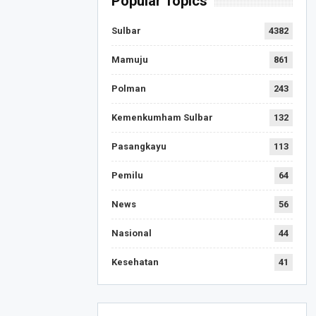
Popular Topics
Sulbar
4382
Mamuju
861
Polman
243
Kemenkumham Sulbar
132
Pasangkayu
113
Pemilu
64
News
56
Nasional
44
Kesehatan
41