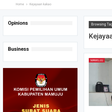
Home
Kejayaan kakao
Opinions
Browsing Ta
Kejaya
Business
MAMUJU