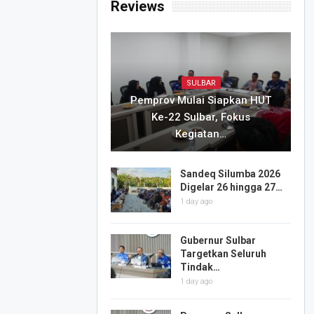
Reviews
SULBAR
Pemprov Mulai Siapkan HUT
Ke-22 Sulbar, Fokus
Kegiatan…
Sandeq Silumba 2026
Digelar 26 hingga 27…
1 day ago
Gubernur Sulbar
Targetkan Seluruh
Tindak…
1 day ago