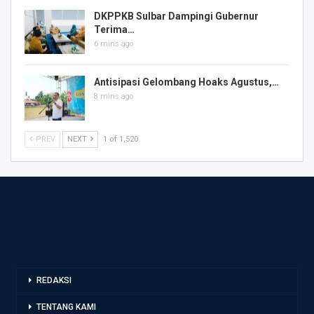
DKPPKB Sulbar Dampingi Gubernur
Terima…
6 mins ago
Antisipasi Gelombang Hoaks Agustus,…
8 mins ago
PREV
NEXT
1 of 1,520
REDAKSI
TENTANG KAMI