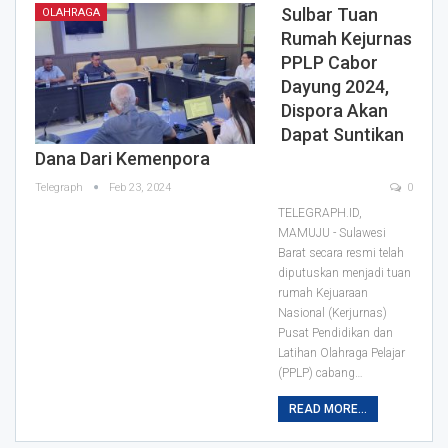
Sulbar Tuan
OLAHRAGA
Rumah Kejurnas
PPLP Cabor
Dayung 2024,
Dispora Akan
Dapat Suntikan
Dana Dari Kemenpora
Telegraph
Feb 23, 2024
0
TELEGRAPH.ID,
MAMUJU - Sulawesi
Barat secara resmi telah
diputuskan menjadi tuan
rumah Kejuaraan
Nasional (Kerjurnas)
Pusat Pendidikan dan
Latihan Olahraga Pelajar
(PPLP) cabang…
READ MORE...