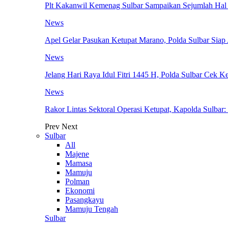
Plt Kakanwil Kemenag Sulbar Sampaikan Sejumlah Hal P
News
Apel Gelar Pasukan Ketupat Marano, Polda Sulbar Siap
News
Jelang Hari Raya Idul Fitri 1445 H, Polda Sulbar Cek
News
Rakor Lintas Sektoral Operasi Ketupat, Kapolda Sulba
Prev
Next
Sulbar
All
Majene
Mamasa
Mamuju
Polman
Ekonomi
Pasangkayu
Mamuju Tengah
Sulbar