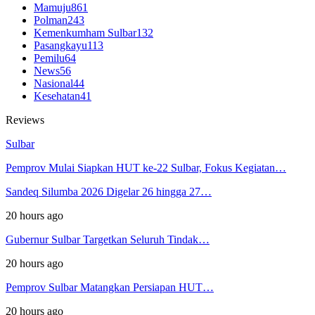
Mamuju
861
Polman
243
Kemenkumham Sulbar
132
Pasangkayu
113
Pemilu
64
News
56
Nasional
44
Kesehatan
41
Reviews
Sulbar
Pemprov Mulai Siapkan HUT ke-22 Sulbar, Fokus Kegiatan…
Sandeq Silumba 2026 Digelar 26 hingga 27…
20 hours ago
Gubernur Sulbar Targetkan Seluruh Tindak…
20 hours ago
Pemprov Sulbar Matangkan Persiapan HUT…
20 hours ago