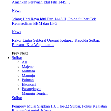
Amankan Perayaan Idul Fitri 1445…
News
Jelang Hari Raya Idul Fitri 1445 H, Polda Sulbar Cek
Ketersediaan BBM dan LPG
News
Rakor Lintas Sektoral Operasi Ketupat, Kapolda Sulbar:
Bersama Kita Wujudkan…
Prev
Next
Sulbar
All
Majene
Mamasa
Mamuju
Polman
Ekonomi
Pasangkayu
Mamuju Tengah
Sulbar
Pemprov Mulai Siapkan HUT ke-22 Sulbar, Fokus Kegiatan
Bermanfaat untuk Warga