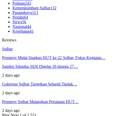
Polman
243
Kemenkumham Sulbar
132
Pasangkayu
113
Pemilu
64
News
56
Nasional
44
Kesehatan
41
Reviews
Sulbar
Pemprov Mulai Siapkan HUT ke-22 Sulbar, Fokus Kegiatan…
Sandeq Silumba 2026 Digelar 26 hingga 27…
2 days ago
Gubernur Sulbar Targetkan Seluruh Tindak…
2 days ago
Pemprov Sulbar Matangkan Persiapan HUT…
2 days ago
Prev
Next
1 of 1,521