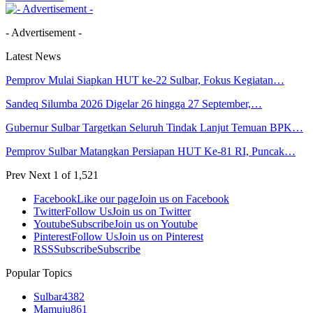
- Advertisement -
Latest News
Pemprov Mulai Siapkan HUT ke-22 Sulbar, Fokus Kegiatan…
Sandeq Silumba 2026 Digelar 26 hingga 27 September,…
Gubernur Sulbar Targetkan Seluruh Tindak Lanjut Temuan BPK…
Pemprov Sulbar Matangkan Persiapan HUT Ke-81 RI, Puncak…
Prev
Next
1 of 1,521
Facebook
Like our page
Join us on Facebook
Twitter
Follow Us
Join us on Twitter
Youtube
Subscribe
Join us on Youtube
Pinterest
Follow Us
Join us on Pinterest
RSS
Subscribe
Subscribe
Popular Topics
Sulbar
4382
Mamuju
861