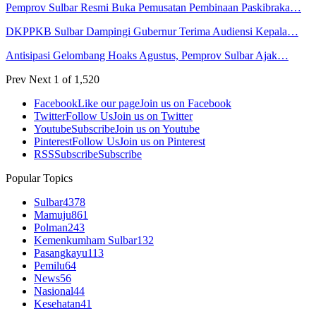
Pemprov Sulbar Resmi Buka Pemusatan Pembinaan Paskibraka…
DKPPKB Sulbar Dampingi Gubernur Terima Audiensi Kepala…
Antisipasi Gelombang Hoaks Agustus, Pemprov Sulbar Ajak…
Prev
Next
1 of 1,520
Facebook
Like our page
Join us on Facebook
Twitter
Follow Us
Join us on Twitter
Youtube
Subscribe
Join us on Youtube
Pinterest
Follow Us
Join us on Pinterest
RSS
Subscribe
Subscribe
Popular Topics
Sulbar
4378
Mamuju
861
Polman
243
Kemenkumham Sulbar
132
Pasangkayu
113
Pemilu
64
News
56
Nasional
44
Kesehatan
41