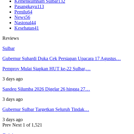
Kemenkumham Sulbar
132
Pasangkayu
113
Pemilu
64
News
56
Nasional
44
Kesehatan
41
Reviews
Sulbar
Gubernur Suhardi Duka Cek Persiapan Upacara 17 Agustus…
Pemprov Mulai Siapkan HUT ke-22 Sulbar,…
3 days ago
Sandeq Silumba 2026 Digelar 26 hingga 27…
3 days ago
Gubernur Sulbar Targetkan Seluruh Tindak…
3 days ago
Prev
Next
1 of 1,521