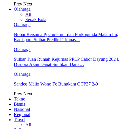
Prev
Next
Olahraga
All
Sepak Bola
Olahraga
Nobar Bersama Pj Gunernur dan Forkopimda Malam Ini,
Kadispora Sulbar Prediksi Timnas…
Olahraga
Sulbar Tuan Rumah Kejurnas PPLP Cabor Dayung 2024,
Dispora Akan Dapat Suntikan Dana…
Olahraga
Sandeq Malio Wono Fc Bungkam OTP37 2-0
Prev
Next
Tekno
Bisnis
Nasional
Regional
Travel
All