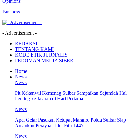
Opinions
Business
- Advertisement -
REDAKSI
TENTANG KAMI
KODE ETIK JURNALIS
PEDOMAN MEDIA SIBER
Home
News
News
Plt Kakanwil Kemenag Sulbar Sampaikan Sejumlah Hal
Penting ke Jajaran di Hari Pertama…
News
Apel Gelar Pasukan Ketupat Marano, Polda Sulbar Siap
Amankan Perayaan Idul Fitri 1445…
News