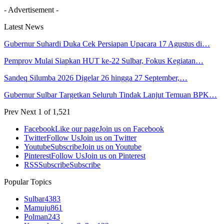
- Advertisement -
Latest News
Gubernur Suhardi Duka Cek Persiapan Upacara 17 Agustus di…
Pemprov Mulai Siapkan HUT ke-22 Sulbar, Fokus Kegiatan…
Sandeq Silumba 2026 Digelar 26 hingga 27 September,…
Gubernur Sulbar Targetkan Seluruh Tindak Lanjut Temuan BPK…
Prev
Next
1 of 1,521
Facebook
Like our page
Join us on Facebook
Twitter
Follow Us
Join us on Twitter
Youtube
Subscribe
Join us on Youtube
Pinterest
Follow Us
Join us on Pinterest
RSS
Subscribe
Subscribe
Popular Topics
Sulbar
4383
Mamuju
861
Polman
243