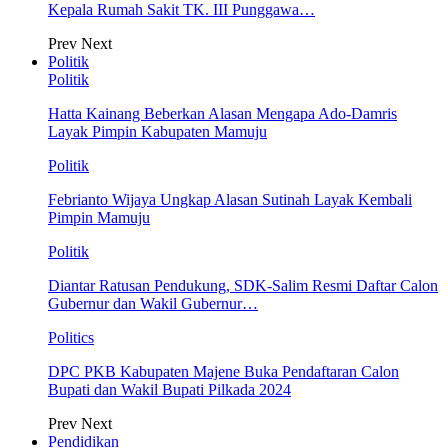
Kepala Rumah Sakit TK. III Punggawa…
Prev
Next
Politik
Politik
Hatta Kainang Beberkan Alasan Mengapa Ado-Damris
Layak Pimpin Kabupaten Mamuju
Politik
Febrianto Wijaya Ungkap Alasan Sutinah Layak Kembali
Pimpin Mamuju
Politik
Diantar Ratusan Pendukung, SDK-Salim Resmi Daftar Calon
Gubernur dan Wakil Gubernur…
Politics
DPC PKB Kabupaten Majene Buka Pendaftaran Calon
Bupati dan Wakil Bupati Pilkada 2024
Prev
Next
Pendidikan