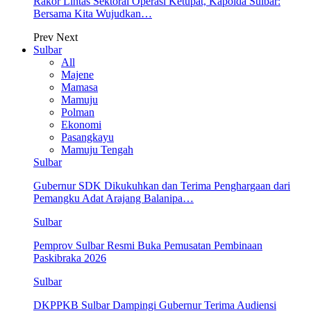
Rakor Lintas Sektoral Operasi Ketupat, Kapolda Sulbar:
Bersama Kita Wujudkan…
Prev
Next
Sulbar
All
Majene
Mamasa
Mamuju
Polman
Ekonomi
Pasangkayu
Mamuju Tengah
Sulbar
Gubernur SDK Dikukuhkan dan Terima Penghargaan dari
Pemangku Adat Arajang Balanipa…
Sulbar
Pemprov Sulbar Resmi Buka Pemusatan Pembinaan
Paskibraka 2026
Sulbar
DKPPKB Sulbar Dampingi Gubernur Terima Audiensi