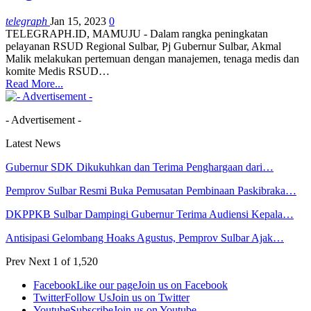
telegraph
Jan 15, 2023
0
TELEGRAPH.ID, MAMUJU - Dalam rangka peningkatan
pelayanan RSUD Regional Sulbar, Pj Gubernur Sulbar, Akmal
Malik melakukan pertemuan dengan manajemen, tenaga medis dan
komite Medis RSUD
…
Read More...
- Advertisement -
Latest News
Gubernur SDK Dikukuhkan dan Terima Penghargaan dari…
Pemprov Sulbar Resmi Buka Pemusatan Pembinaan Paskibraka…
DKPPKB Sulbar Dampingi Gubernur Terima Audiensi Kepala…
Antisipasi Gelombang Hoaks Agustus, Pemprov Sulbar Ajak…
Prev
Next
1 of 1,520
Facebook
Like our page
Join us on Facebook
Twitter
Follow Us
Join us on Twitter
Youtube
Subscribe
Join us on Youtube