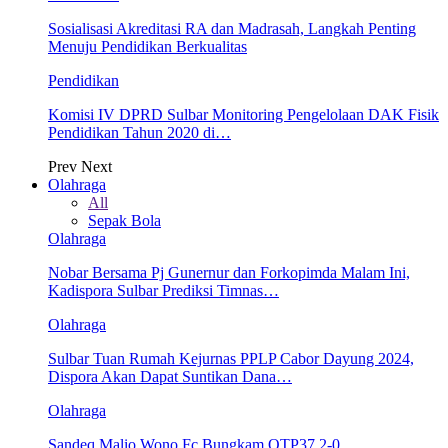
Sosialisasi Akreditasi RA dan Madrasah, Langkah Penting
Menuju Pendidikan Berkualitas
Pendidikan
Komisi IV DPRD Sulbar Monitoring Pengelolaan DAK Fisik
Pendidikan Tahun 2020 di…
Prev
Next
Olahraga
All
Sepak Bola
Olahraga
Nobar Bersama Pj Gunernur dan Forkopimda Malam Ini,
Kadispora Sulbar Prediksi Timnas…
Olahraga
Sulbar Tuan Rumah Kejurnas PPLP Cabor Dayung 2024,
Dispora Akan Dapat Suntikan Dana…
Olahraga
Sandeq Malio Wono Fc Bungkam OTP37 2-0