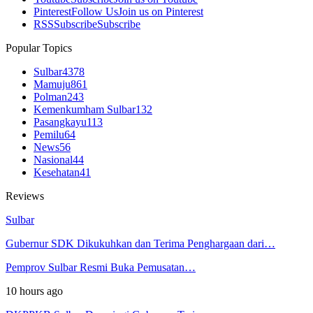
Pinterest
Follow Us
Join us on Pinterest
RSS
Subscribe
Subscribe
Popular Topics
Sulbar
4378
Mamuju
861
Polman
243
Kemenkumham Sulbar
132
Pasangkayu
113
Pemilu
64
News
56
Nasional
44
Kesehatan
41
Reviews
Sulbar
Gubernur SDK Dikukuhkan dan Terima Penghargaan dari…
Pemprov Sulbar Resmi Buka Pemusatan…
10 hours ago