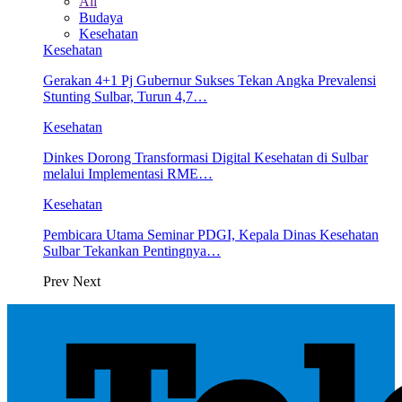
All
Budaya
Kesehatan
Kesehatan
Gerakan 4+1 Pj Gubernur Sukses Tekan Angka Prevalensi
Stunting Sulbar, Turun 4,7…
Kesehatan
Dinkes Dorong Transformasi Digital Kesehatan di Sulbar
melalui Implementasi RME…
Kesehatan
Pembicara Utama Seminar PDGI, Kepala Dinas Kesehatan
Sulbar Tekankan Pentingnya…
Prev
Next