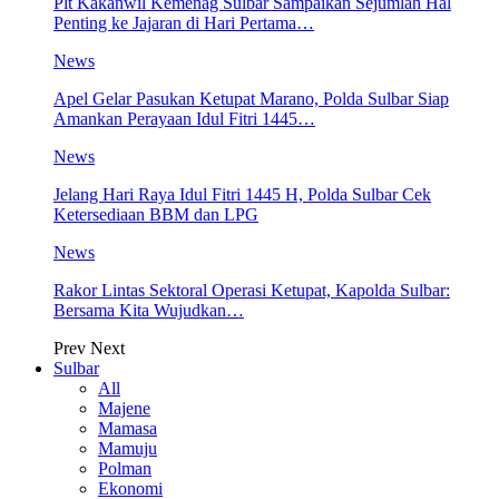
Plt Kakanwil Kemenag Sulbar Sampaikan Sejumlah Hal
Penting ke Jajaran di Hari Pertama…
News
Apel Gelar Pasukan Ketupat Marano, Polda Sulbar Siap
Amankan Perayaan Idul Fitri 1445…
News
Jelang Hari Raya Idul Fitri 1445 H, Polda Sulbar Cek
Ketersediaan BBM dan LPG
News
Rakor Lintas Sektoral Operasi Ketupat, Kapolda Sulbar:
Bersama Kita Wujudkan…
Prev
Next
Sulbar
All
Majene
Mamasa
Mamuju
Polman
Ekonomi