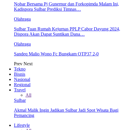
Nobar Bersama Pj Gunernur dan Forkopimda Malam Ini,
Kadispora Sulbar Prediksi Timnas…
Olahraga
Sulbar Tuan Rumah Kejurnas PPLP Cabor Dayung 2024,
Dispora Akan Dapat Suntikan Dana…
Olahraga
Sandeq Malio Wono Fc Bungkam OTP37 2-0
Prev
Next
Tekno
Bisnis
Nasional
Regional
Travel
All
Sulbar
Akmal Malik Ingin Jadikan Sulbar Jadi Spot Wisata Bagi
Pemancing
Lifestyle