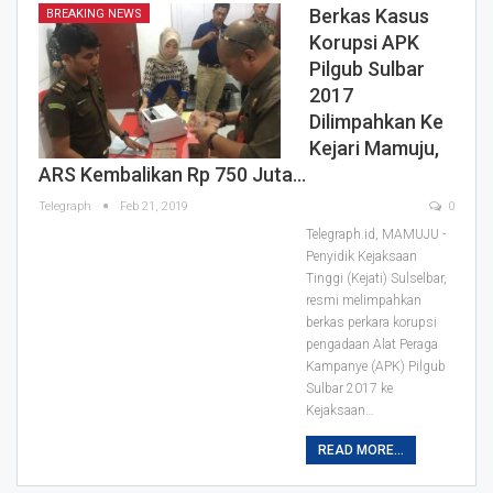
Berkas Kasus
BREAKING NEWS
Korupsi APK
Pilgub Sulbar
2017
Dilimpahkan Ke
Kejari Mamuju,
ARS Kembalikan Rp 750 Juta…
Telegraph
Feb 21, 2019
0
Telegraph.id, MAMUJU -
Penyidik Kejaksaan
Tinggi (Kejati) Sulselbar,
resmi melimpahkan
berkas perkara korupsi
pengadaan Alat Peraga
Kampanye (APK) Pilgub
Sulbar 2017 ke
Kejaksaan
…
READ MORE...