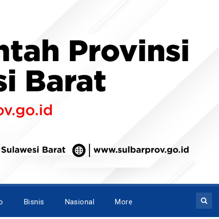
o
Bisnis
Nasional
More