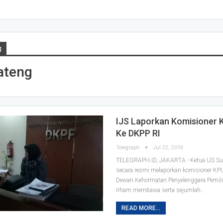
g
ateng
IJS Laporkan Komisioner
Ke DKPP RI
Telegraph
Jul 22, 2019
TELEGRAPH.ID, JAKARTA - Ketua IJS Sul
secara resmi melaporkan komisioner KP
Dewan Kehormatan Penyelenggara Pemilu 
Irham membawa serta sejumlah
…
READ MORE...