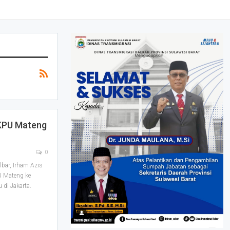
 KPU Mateng
0
bar, Irham Azis
U Mateng ke
di Jakarta.