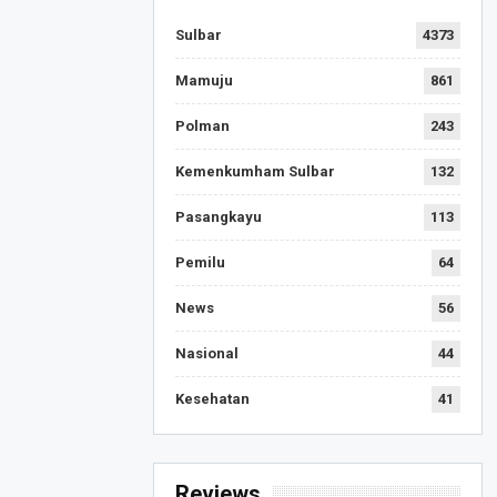
Sulbar
4373
Mamuju
861
Polman
243
Kemenkumham Sulbar
132
Pasangkayu
113
Pemilu
64
News
56
Nasional
44
Kesehatan
41
Reviews