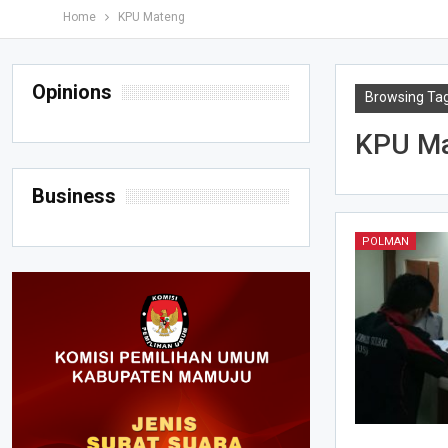
Home
KPU Mateng
Opinions
Browsing Ta
KPU M
Business
POLMAN