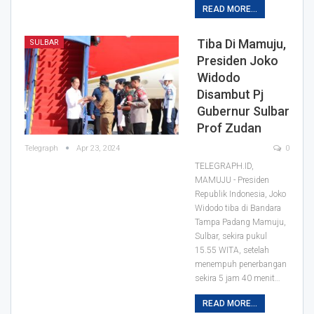
READ MORE...
Tiba Di Mamuju,
SULBAR
Presiden Joko
Widodo
Disambut Pj
Gubernur Sulbar
Prof Zudan
Telegraph
Apr 23, 2024
0
TELEGRAPH.ID,
MAMUJU - Presiden
Republik Indonesia, Joko
Widodo tiba di Bandara
Tampa Padang Mamuju,
Sulbar, sekira pukul
15.55 WITA, setelah
menempuh penerbangan
sekira 5 jam 40 menit…
READ MORE...