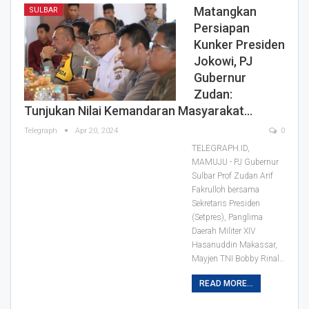
Matangkan
SULBAR
Persiapan
Kunker Presiden
Jokowi, PJ
Gubernur
Zudan:
Tunjukan Nilai Kemandaran Masyarakat…
Telegraph
Apr 20, 2024
0
TELEGRAPH.ID,
MAMUJU - PJ Gubernur
Sulbar Prof Zudan Arif
Fakrulloh bersama
Sekretaris Presiden
(Setpres), Panglima
Daerah Militer XIV
Hasanuddin Makassar,
Mayjen TNI Bobby Rinal…
READ MORE...