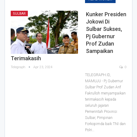
Kunker Presiden
SULBAR
Jokowi Di
Sulbar Sukses,
Pj Gubernur
Prof Zudan
Sampaikan
Terimakasih
Telegraph
Apr 23, 2024
0
TELEGRAPH.ID,
MAMUJU - Pj Gubernur
Sulbar Prof Zudan Arif
Fakrulloh menyampaikan
terimakasih kepada
seluruh jajaran
Pemerintah Provinsi
Sulbar, Pimpinan
Forkopimda baik TNI dan
Polri…