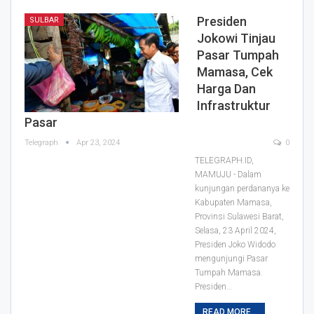
Presiden
SULBAR
Jokowi Tinjau
Pasar Tumpah
Mamasa, Cek
Harga Dan
Infrastruktur
Pasar
Telegraph
Apr 23, 2024
0
TELEGRAPH.ID,
MAMUJU - Dalam
kunjungan perdananya ke
Kabupaten Mamasa,
Provinsi Sulawesi Barat,
Selasa, 23 April 2024,
Presiden Joko Widodo
mengunjungi Pasar
Tumpah Mamasa.
Presiden…
READ MORE...