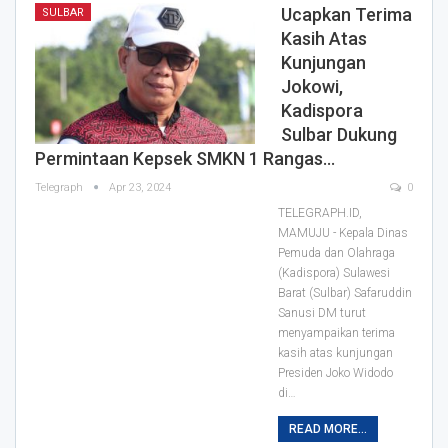
Ucapkan Terima
SULBAR
Kasih Atas
Kunjungan
Jokowi,
Kadispora
Sulbar Dukung
Permintaan Kepsek SMKN 1 Rangas…
Telegraph
Apr 23, 2024
0
TELEGRAPH.ID,
MAMUJU - Kepala Dinas
Pemuda dan Olahraga
(Kadispora) Sulawesi
Barat (Sulbar) Safaruddin
Sanusi DM turut
menyampaikan terima
kasih atas kunjungan
Presiden Joko Widodo
di…
READ MORE...