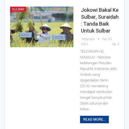
Jokowi Bakal Ke
SULBAR
Sulbar, Suraidah
: Tanda Baik
Untuk Sulbar
Telegraph
Apr 20,
2024
0
TELEGRAPH.ID,
MAMUJU - Rencana
kedatangan Presiden
Republik Indonesia Joko
Widodo yang
diagendakan Senin
(22/4) mendatang
mendapat sambutan
hangat banyak pihak.
Salah satunya dari
Ketua…
READ MORE...