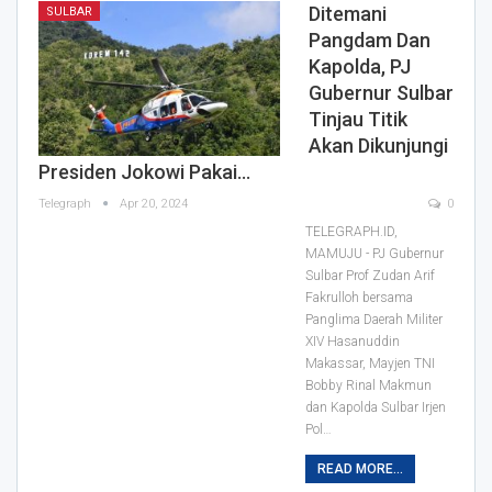
Ditemani
SULBAR
Pangdam Dan
Kapolda, PJ
Gubernur Sulbar
Tinjau Titik
Akan Dikunjungi
Presiden Jokowi Pakai…
Telegraph
Apr 20, 2024
0
TELEGRAPH.ID,
MAMUJU - PJ Gubernur
Sulbar Prof Zudan Arif
Fakrulloh bersama
Panglima Daerah Militer
XIV Hasanuddin
Makassar, Mayjen TNI
Bobby Rinal Makmun
dan Kapolda Sulbar Irjen
Pol…
READ MORE...