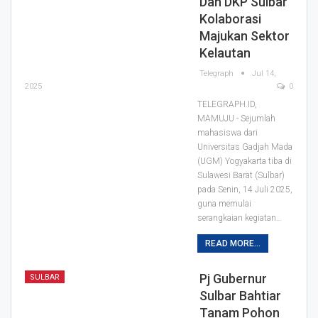
Dan DKP Sulbar
Kolaborasi
Majukan Sektor
Kelautan
Telegraph
Jul 14,
2025
0
TELEGRAPH.ID,
MAMUJU - Sejumlah
mahasiswa dari
Universitas Gadjah Mada
(UGM) Yogyakarta tiba di
Sulawesi Barat (Sulbar)
pada Senin, 14 Juli 2025,
guna memulai
serangkaian kegiatan…
READ MORE...
Pj Gubernur
SULBAR
Sulbar Bahtiar
Tanam Pohon