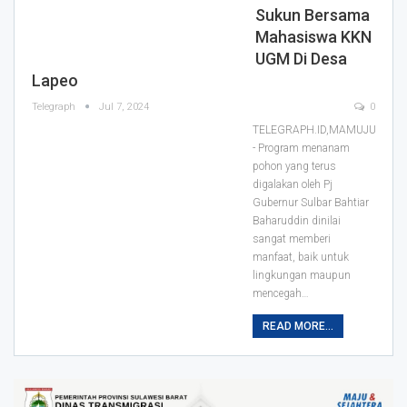
Sukun Bersama
Mahasiswa KKN
UGM Di Desa
Lapeo
Telegraph
Jul 7, 2024
0
TELEGRAPH.ID,MAMUJU
- Program menanam
pohon yang terus
digalakan oleh Pj
Gubernur Sulbar Bahtiar
Baharuddin dinilai
sangat memberi
manfaat, baik untuk
lingkungan maupun
mencegah…
READ MORE...