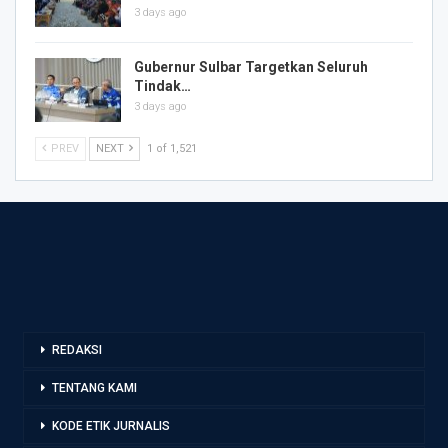
3 days ago
Gubernur Sulbar Targetkan Seluruh
Tindak…
3 days ago
PREV
NEXT
1 of 1,521
REDAKSI
TENTANG KAMI
KODE ETIK JURNALIS