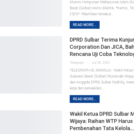
Alumni Himpunan Mahasiswa Islam (K
Barat (Sulbar) resmi dilantik, *Kamis, 1
2025*. Pelantikan tersebut…
READ MORE...
DPRD Sulbar Terima Kunju
Corporation Dan JICA, Ba
Rencana Uji Coba Teknolog
Telegraph
Jul 28, 2025
TELEGRAPH.ID, MAMUJU - Wakil Ketua 
Sulawesi Barat (Sulbar) Munandar Wijay
dan Anggota DPRD Sulbar Fadhiliy, men
kerja dari perwakilan…
READ MORE...
Wakil Ketua DPRD Sulbar 
Wijaya: Raihan WTP Harus D
Pembenahan Tata Kelola…