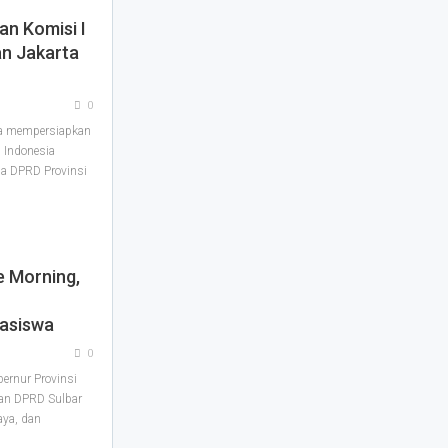
an Komisi I
an Jakarta
0
a mempersiapkan
 Indonesia
ua DPRD Provinsi
e Morning,
asiswa
0
rnur Provinsi
nan DPRD Sulbar
aya, dan