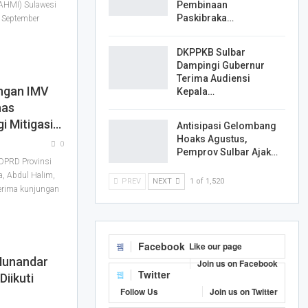
Pembinaan
AHMI) Sulawesi
Paskibraka…
8 September
DKPPKB Sulbar
Dampingi Gubernur
Terima Audiensi
ngan IMV
Kepala…
has
i Mitigasi…
Antisipasi Gelombang
Hoaks Agustus,
0
Pemprov Sulbar Ajak…
DPRD Provinsi
a, Abdul Halim,
PREV
NEXT
1 of 1,520
erima kunjungan
Facebook
Like our page
Munandar
Join us on Facebook
Twitter
iikuti
Follow Us
Join us on Twitter