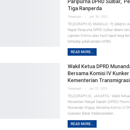
Paripurna DPRD Sulbar, P
Tiga Ranperda
Telegraph
Jan 30, 2025
TELEGRAPH.ID, MAMUJU - Pj Sekprov Am
Rapat Paripurna DPRD Sulbar dalam ra
Laporan Komisi atas hasil rapat kerja be
terhadap pelaksanaan APBD…
READ MORE...
Wakil Ketua DPRD Munanda
Bersama Komisi IV Kunker
Kementerian Transmigrasi
Telegraph
Jan 22, 2025
TELEGRAPH.ID, JAKARTA - Wakil Ketu
Perwakilan Rakyat Daerah (DPRD) Provins
Munandar Wijaya, bersama Komisi IV D
Sulawesi Barat melaksanakan…
READ MORE...