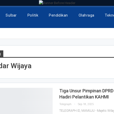
Sulbar
Politik
Pendidikan
Olahraga
Tekn
e
g
ar Wijaya
Tiga Unsur Pimpinan DPRD
Hadiri Pelantikan KAHMI
Telegraph
Sep 18, 2025
TELEGRAPH.ID, MAMUJU - Majelis Wila