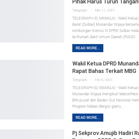
Pihak Harus Turun Tangan
Telegraph
Mei 11, 2025
TELEGRAPH.ID, MAMUJU - Wakil Ketua 
Barat (Sulbar) Munandar Wijaya bersam
rombongan Komisi IV DPRD Sulbar mel
ke Rumah Sakit Umum Daerah (RSUD)…
READ MORE...
Wakil Ketua DPRD Munanda
Rapat Bahas Terkait MBG
Telegraph
Feb 6, 2025
TELEGRAPH.ID, MAMUJU - Wakil Ketua 
Munandar Wijaya mengikuti teleconfrece 
BIN pusat dan Badan Gizi Nasional mem
Program Makan Bergizi gratis,…
READ MORE...
Pj Sekprov Amujib Hadiri R