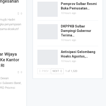
engesahan
Pemprov Sulbar Resmi
Buka Pemusatan…
10 hours ago
0
ujib Hadiri
ngka penyampaian
DKPPKB Sulbar
rsama eksekutif
Dampingi Gubernur
Terima…
10 hours ago
Antisipasi Gelombang
r Wijaya
Hoaks Agustus,…
 Ke Kantor
10 hours ago
 RI
PREV
NEXT
1 of 1,520
0
a Dewan
i Sulawesi Barat,
PRD Provinsi