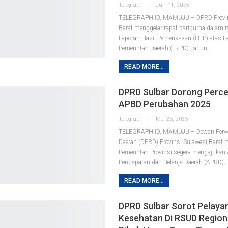
Telegraph
Jun 11, 2025
TELEGRAPH.ID, MAMUJU – DPRD Provin
Barat menggelar rapat paripurna dalam
Laporan Hasil Pemeriksaan (LHP) atas 
Pemerintah Daerah (LKPD) Tahun…
READ MORE...
DPRD Sulbar Dorong Perc
APBD Perubahan 2025
Telegraph
Mei 25, 2025
TELEGRAPH.ID, MAMUJU – Dewan Perwa
Daerah (DPRD) Provinsi Sulawesi Barat
Pemerintah Provinsi segera mengajukan
Pendapatan dan Belanja Daerah (APBD)
READ MORE...
DPRD Sulbar Sorot Pelaya
Kesehatan Di RSUD Region