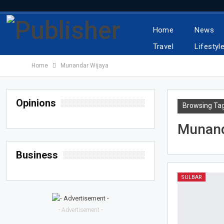
Home
News
Travel
Lifestyl
Home
Munandar Wijaya
Opinions
Browsing Ta
Munand
Business
SULBAR
- Advertisement -