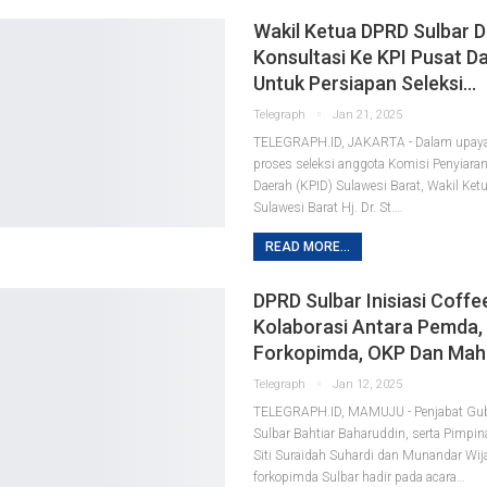
Wakil Ketua DPRD Sulbar D
Konsultasi Ke KPI Pusat D
Untuk Persiapan Seleksi…
Telegraph
Jan 21, 2025
TELEGRAPH.ID, JAKARTA - Dalam upay
proses seleksi anggota Komisi Penyiaran
Daerah (KPID) Sulawesi Barat, Wakil Ket
Sulawesi Barat Hj. Dr. St.…
READ MORE...
DPRD Sulbar Inisiasi Coffe
Kolaborasi Antara Pemda,
Forkopimda, OKP Dan Mah
Telegraph
Jan 12, 2025
TELEGRAPH.ID, MAMUJU - Penjabat Gube
Sulbar Bahtiar Baharuddin, serta Pimpi
Siti Suraidah Suhardi dan Munandar Wij
forkopimda Sulbar hadir pada acara…