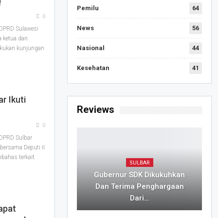
!
Pemilu
64
0
News
56
DPRD Sulawesi
a ketua dan
Nasional
44
akukan kunjungan
Kesehatan
41
r Ikuti
Reviews
0
DPRD Sulbar
bersama Deputi II
bahas terkait
SULBAR
Gubernur SDK Dikukuhkan
Dan Terima Penghargaan
Dari…
apat