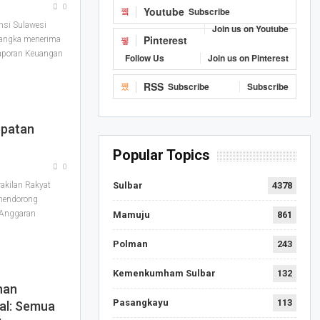
0
Youtube
Subscribe
si Sulawesi
Join us on Youtube
Pinterest
 rangka menerima
Laporan Keuangan
Follow Us
Join us on Pinterest
RSS
Subscribe
Subscribe
epatan
Popular Topics
0
kilan Rakyat
Sulbar
4378
 mendorong
 Anggaran
Mamuju
861
…
Polman
243
Kemenkumham Sulbar
132
nan
Pasangkayu
113
al: Semua