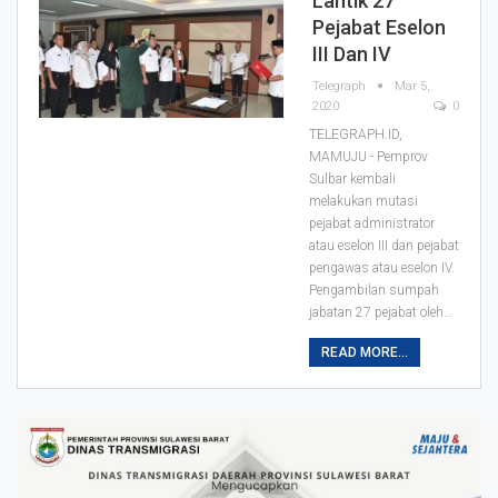
Lantik 27
Pejabat Eselon
III Dan IV
Telegraph
Mar 5,
2020
0
TELEGRAPH.ID,
MAMUJU - Pemprov
Sulbar kembali
melakukan mutasi
pejabat administrator
atau eselon III dan pejabat
pengawas atau eselon IV.
Pengambilan sumpah
jabatan 27 pejabat oleh
…
READ MORE...