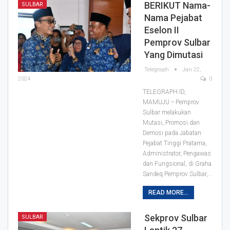
BERIKUT Nama-
SULBAR
Nama Pejabat
Eselon II
Pemprov Sulbar
Yang Dimutasi
Telegraph
Jan 22,
2024
0
TELEGRAPH.ID,
MAMUJU -- Pemprov
Sulbar melakukan
Mutasi, Promosi dan
Demosi pada Jabatan
Pejabat Tinggi Pratama,
Administrator, Pengawas
dan Fungsional, di Graha
Sandeq Pemprov Sulbar,
…
READ MORE...
Sekprov Sulbar
SULBAR