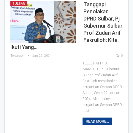
Tanggapi
SULBAR
Penolakan
DPRD Sulbar, Pj
Gubernur Sulbar
Prof Zudan Arif
Fakrulloh: Kita
Ikuti Yang…
Telegraph
Jan 22, 2024
0
TELEGRAPH.ID,
MAMUJU - Pj Gubernur
Sulbar Prof Zudan Arif
Fakrulloh menjelaskan
pergantian Sekwan DPRD
Sulbar, Senin 22 Januari
2024.
Menurutnya,
pergantian Sekwan DPRD
sudah
…
READ MORE...