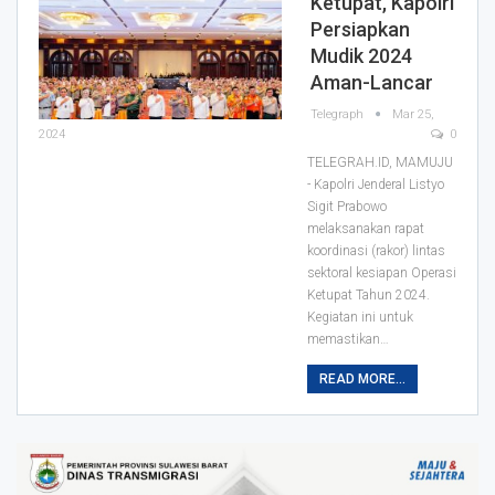
Ketupat, Kapolri
Persiapkan
Mudik 2024
Aman-Lancar
Telegraph
Mar 25,
2024
0
TELEGRAH.ID, MAMUJU
- Kapolri Jenderal Listyo
Sigit Prabowo
melaksanakan rapat
koordinasi (rakor) lintas
sektoral kesiapan Operasi
Ketupat Tahun 2024.
Kegiatan ini untuk
memastikan…
READ MORE...